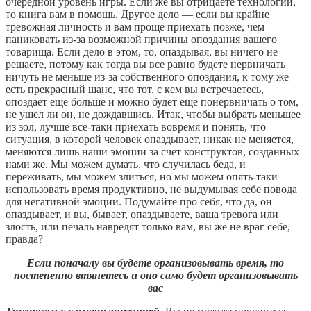
очередной уровень игры. Если же вы отрицаете технологии,
то книга вам в помощь. Другое дело — если вы крайне
тревожная личность и вам проще приехать позже, чем
паниковать из-за возможной причины опоздания вашего
товарища. Если дело в этом, то, опаздывая, вы ничего не
решаете, потому как тогда вы все равно будете нервничать
ничуть не меньше из-за собственного опоздания, к тому же
есть прекрасный шанс, что тот, с кем вы встречаетесь,
опоздает еще больше и можно будет еще понервничать о том,
не ушел ли он, не дождавшись. Итак, чтобы выбрать меньшее
из зол, лучше все-таки приехать вовремя и понять, что
ситуация, в которой человек опаздывает, никак не меняется,
меняются лишь наши эмоции за счет конструктов, созданных
нами же. Мы можем думать, что случилась беда, и
переживать, мы можем злиться, но мы можем опять-таки
использовать время продуктивно, не выдумывая себе повода
для негативной эмоции. Подумайте про себя, что да, он
опаздывает, и вы, бывает, опаздываете, ваша тревога или
злость, или печаль навредят только вам, вы же не враг себе,
правда?
Если поначалу вы будете организовывать время, то
постепенно втянетесь и оно само будет организовывать
вас