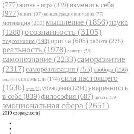
(777)
изменить себя
жизнь - игра
(339)
(977)
книги
(97)
концентрация внимания
(77)
мышление
(1856)
наука
мотивация
(200)
осознанность
(3105)
(1288)
притча
(608)
работа
(278)
подсознание
(198)
реальность
(1978)
религия
(58)
самопознание
(2233)
саморазвитие
(2317)
самореализация
(753)
свобода
(256)
сила настоящего
сила мысли
(174)
секс
(34)
(1636)
уверенность
убеждения
(294)
страх
(22)
в себе
(839)
философия
(687)
цитаты
(59)
эмоциональная сфера
(2651)
2019 ezopage.com |
Обратная связь
|
О проекте
Страница в Facebook
Дневник в Instagram
Канал Telegram