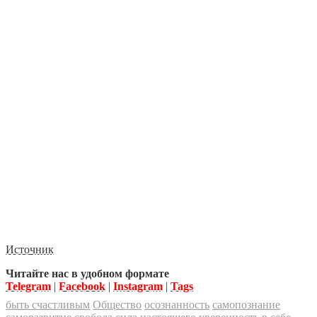
Источник
Читайте нас в удобном формате
Telegram
|
Facebook
|
Instagram
|
Tags
быть счастливым
Общество
осознанность
самопознание