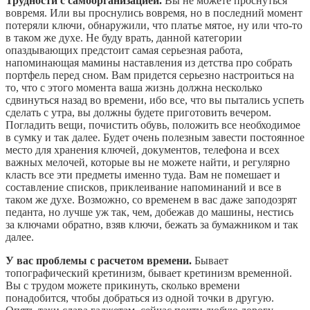
Трудности с самоорганизацией.
Вы не можете проснуться
вовремя. Или вы проснулись вовремя, но в последний момент
потеряли ключи, обнаружили, что платье мятое, ну или что-то
в таком же духе. Не буду врать, данной категории
опаздывающих предстоит самая серьезная работа,
напоминающая мамины наставления из детства про собрать
портфель перед сном. Вам придется серьезно настроиться на
то, что с этого момента ваша жизнь должна несколько
сдвинуться назад во времени, ибо все, что вы пытались успеть
сделать с утра, вы должны будете приготовить вечером.
Погладить вещи, почистить обувь, положить все необходимое
в сумку и так далее. Будет очень полезным завести постоянное
место для хранения ключей, документов, телефона и всех
важных мелочей, которые вы не можете найти, и регулярно
класть все эти предметы именно туда. Вам не помешает и
составление списков, приклеивание напоминаний и все в
таком же духе. Возможно, со временем в вас даже заподозрят
педанта, но лучше уж так, чем, добежав до машины, нестись
за ключами обратно, взяв ключи, бежать за бумажником и так
далее.
У вас проблемы с расчетом времени.
Бывает
топографический кретинизм, бывает кретинизм временной.
Вы с трудом можете прикинуть, сколько времени
понадобится, чтобы добраться из одной точки в другую.