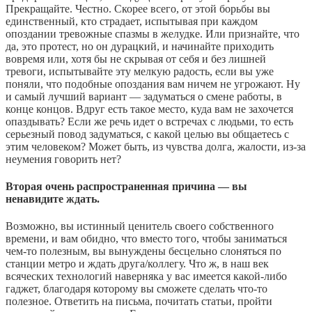
Прекращайте. Честно. Скорее всего, от этой борьбы вы
единственный, кто страдает, испытывая при каждом
опоздании тревожные спазмы в желудке. Или признайте, что
да, это протест, но он дурацкий, и начинайте приходить
вовремя или, хотя бы не скрывая от себя и без лишней
тревоги, испытывайте эту мелкую радость, если вы уже
поняли, что подобные опоздания вам ничем не угрожают. Ну
и самый лучший вариант — задуматься о смене работы, в
конце концов. Вдруг есть такое место, куда вам не захочется
опаздывать? Если же речь идет о встречах с людьми, то есть
серьезный повод задуматься, с какой целью вы общаетесь с
этим человеком? Может быть, из чувства долга, жалости, из-за
неумения говорить нет?
Вторая очень распространенная причина — вы
ненавидите ждать.
Возможно, вы истинный ценитель своего собственного
времени, и вам обидно, что вместо того, чтобы заниматься
чем-то полезным, вы вынуждены бесцельно слоняться по
станции метро и ждать друга/коллегу. Что ж, в наш век
всяческих технологий наверняка у вас имеется какой-либо
гаджет, благодаря которому вы сможете сделать что-то
полезное. Ответить на письма, почитать статьи, пройти