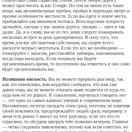
Опять-таки слава гаджетам, сейчас почти любую дорогу
может просчитать за вас Google. Но тем не менее есть такие
вещи, как автомобильные пробки, пробки в переходах метро и
прочие особенности местности. Если вы едете в новое место,
прибавляйте как минимум полчаса. Впоследствии попросту
засекайте, сколько у вас заняла дорога, сколько — ланч и так
далее. Да, и к слову, вы не из тех, кому следует планировать
несколько встреч за день одновременно. В силу того, что
время для вас абстрактная субстанция, вы скорее всего
рискуете всерьез запутаться. Если это все же необходимо —
планируйте с запасом, расставляйте таймеры, напоминания,
когда пора выходить. Если поначалу вы будете
организовывать время, то постепенно вы втянетесь и оно само
будет организовывать вас.
Излишняя мягкость
. Вы не можете прервать разговор, так
как это невежливо, вам неудобно сообщить, что вам уже
давно пора, вы не можете отказать маме подвезти ее куда-то,
куда вам не по дороге. К сожалению, научиться говорить нет
— это одно из самых важных умений в современном мире.
Несомненно, нелегко овладеть этим сразу, поэтому, не изменяя
своей вежливости, предупреждайте людей сразу, например: у
меня есть ровно 5 минут на этот разговор, если это что-то
серьезное, то обсудим завтра/я тебе позвоню вечером. Главное
— четко следовать заявленному, потому как всем известно, во