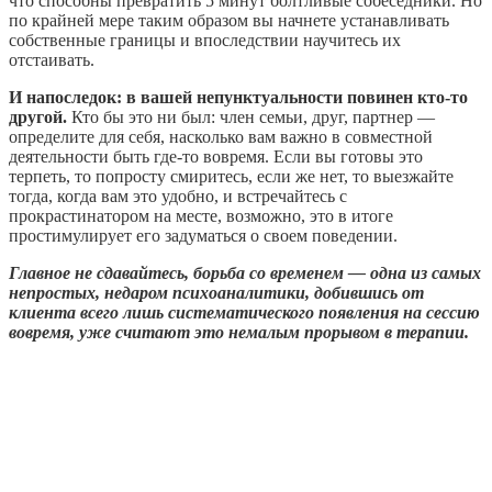
что способны превратить 5 минут болтливые собеседники. Но
по крайней мере таким образом вы начнете устанавливать
собственные границы и впоследствии научитесь их
отстаивать.
И напоследок: в вашей непунктуальности повинен кто-то
другой.
Кто бы это ни был: член семьи, друг, партнер —
определите для себя, насколько вам важно в совместной
деятельности быть где-то вовремя. Если вы готовы это
терпеть, то попросту смиритесь, если же нет, то выезжайте
тогда, когда вам это удобно, и встречайтесь с
прокрастинатором на месте, возможно, это в итоге
простимулирует его задуматься о своем поведении.
Главное не сдавайтесь, борьба со временем — одна из самых
непростых, недаром психоаналитики, добившись от
клиента всего лишь систематического появления на сессию
вовремя, уже считают это немалым прорывом в терапии.