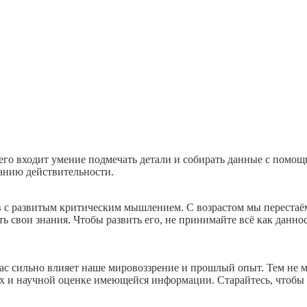
его входит умение подмечать детали и собирать данные с помощ
анию действительности.
 с развитым критическим мышлением. С возрастом мы перестаё
ь свои знания. Чтобы развить его, не принимайте всё как данно
с сильно влияет наше мировоззрение и прошлый опыт. Тем не ме
тах и научной оценке имеющейся информации. Старайтесь, чтоб