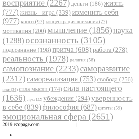
восприятие
(2267)
жизнь
деньги
(186)
(777)
изменить себя
жизнь - игра
(339)
(977)
книги
(97)
концентрация внимания
(77)
мышление
(1856)
наука
мотивация
(200)
осознанность
(3105)
(1288)
притча
(608)
работа
(278)
подсознание
(198)
реальность
(1978)
религия
(58)
самопознание
(2233)
саморазвитие
(2317)
самореализация
(753)
свобода
(256)
сила настоящего
сила мысли
(174)
секс
(34)
(1636)
уверенность
убеждения
(294)
страх
(22)
в себе
(839)
философия
(687)
цитаты
(59)
эмоциональная сфера
(2651)
2019 ezopage.com |
Обратная связь
|
О проекте
Страница в Facebook