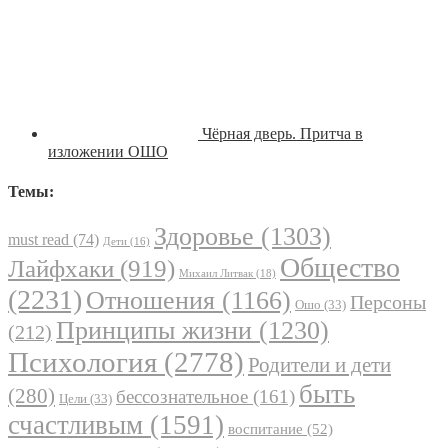
Чёрная дверь. Притча в
изложении ОШО
Темы:
Здоровье
(1303)
must read
(74)
Дети
(16)
Общество
Лайфхаки
(919)
Михаил Литвак
(18)
(2231)
Отношения
(1166)
Персоны
Ошо
(33)
Принципы жизни
(1230)
(212)
Психология
(2778)
Родители и дети
быть
(280)
бессознательное
(161)
Цели
(33)
счастливым
(1591)
воспитание
(52)