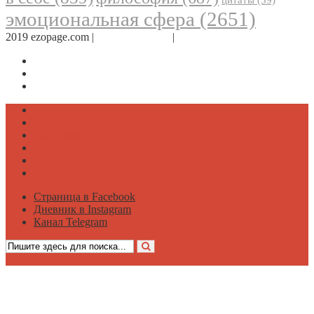
эмоциональная сфера
(2651)
2019 ezopage.com |
Обратная связь
|
О проекте
Страница в Facebook
Дневник в Instagram
Канал Telegram
Психология
Вдохновение
Саморазвитие
Философия
Достаток
Мнение
Страница в Facebook
Дневник в Instagram
Канал Telegram