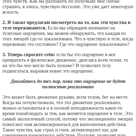
этих чувств. Как бы разложить по полочкам: мне сейчас
страшно, я злюсь, чувствую бессилие. Это уже дает некоторую
ясность.
2. Я также предлагаю посмотреть на то, как эти чувства в
теле переживаются.
Если мы обращаем внимание на
телесные ощущения, мы можем обнаружить, что каждая из
этих эмоций где-то локализована. Что я чувствую в теле, когда
переживаю это состояние? Где это ощущение локализовано?
3. Теперь спросите себя:
если бы это ощущение я мог
превратить в физическое движение, двигаясь всем телом, то
на что бы оно могло быть похоже? И позвольте телу
подвигаться, выражая вовне это ощущение.
Двигайтесь до тех пор, пока это ощущение не будет
полностью реализовано
Это может быть движение руками, всем телом, бег на месте.
Когда вы почувствовали, что это движение реализовано,
можно остановиться и в полной неподвижности какое-то
время понаблюдать за тем, как меняется ощущение в теле. Это
самый экологичный способ, потому что эволюционно эмоции
помогают нам активизироваться для выполнения действия.
Такие чувства, как страх и гнев, активизируют нас для
совершения конкретного действия. Поэтому, позволяя телу