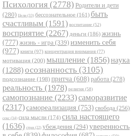
Психология
(2778)
Родители и дети
быть
(280)
бессознательное
(161)
Цели
(33)
счастливым
(1591)
воспитание
(52)
восприятие
(2267)
жизнь
деньги
(186)
(777)
изменить себя
жизнь - игра
(339)
(977)
книги
(97)
концентрация внимания
(77)
мышление
(1856)
наука
мотивация
(200)
осознанность
(3105)
(1288)
притча
(608)
работа
(278)
подсознание
(198)
реальность
(1978)
религия
(58)
самопознание
(2233)
саморазвитие
(2317)
самореализация
(753)
свобода
(256)
сила настоящего
сила мысли
(174)
секс
(34)
(1636)
уверенность
убеждения
(294)
страх
(22)
в себе
(839)
философия
(687)
цитаты
(59)