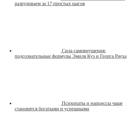
разруливаем за 17 простых шагов
Сила самовнушения:
подсознательные формулы Эмиля Куэ и Георга Рауха
Психопаты и нарциссы чаще
становятся богатыми и успешными