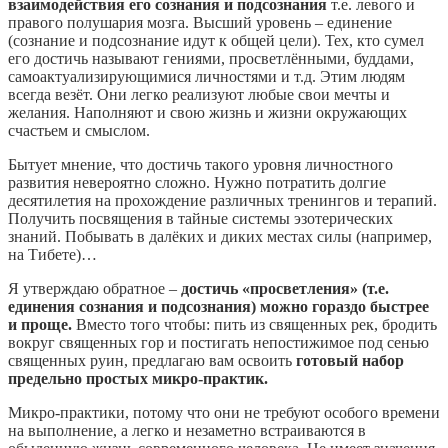
взаимодействия его сознания и подсознания
т.е. левого и
правого полушария мозга. Высший уровень – единение
(сознание и подсознание идут к общей цели). Тех, кто сумел
его достичь называют гениями, просветлёнными, буддами,
самоактуализирующимися личностями и т.д. Этим людям
всегда везёт. Они легко реализуют любые свои мечты и
желания. Наполняют и свою жизнь и жизни окружающих
счастьем и смыслом.
Бытует мнение, что достичь такого уровня личностного
развития невероятно сложно. Нужно потратить долгие
десятилетия на прохождение различных тренингов и терапий.
Получить посвящения в тайные системы эзотерических
знаний. Побывать в далёких и диких местах силы (например,
на Тибете)…
Я утверждаю обратное –
достичь «просветления» (т.е.
единения сознания и подсознания) можно гораздо быстрее
и проще.
Вместо того чтобы: пить из священных рек, бродить
вокруг священных гор и постигать непостижимое под сенью
священных руин, предлагаю вам освоить
готовый набор
предельно простых микро-практик.
Микро-практики, потому что они не требуют особого времени
на выполнение, а легко и незаметно встраиваются в