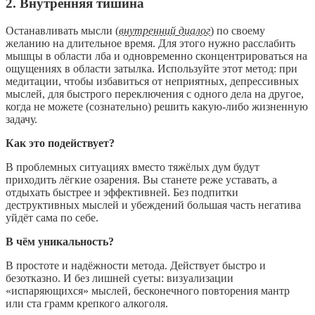
2. Внутренняя тишина
Останавливать мысли (
внутренний диалог
) по своему
желанию на длительное время. Для этого нужно расслабить
мышцы в области лба и одновременно сконцентрироваться на
ощущениях в области затылка. Используйте этот метод: при
медитации, чтобы избавиться от неприятных, депрессивных
мыслей, для быстрого переключения с одного дела на другое,
когда не можете (сознательно) решить какую-либо жизненную
задачу.
Как это подействует?
В проблемных ситуациях вместо тяжёлых дум будут
приходить лёгкие озарения. Вы станете реже уставать, а
отдыхать быстрее и эффективней. Без подпитки
деструктивных мыслей и убеждений большая часть негатива
уйдёт сама по себе.
В чём уникальность?
В простоте и надёжности метода. Действует быстро и
безотказно. И без лишней суеты: визуализации
«испаряющихся» мыслей, бесконечного повторения мантр
или ста грамм крепкого алкоголя.