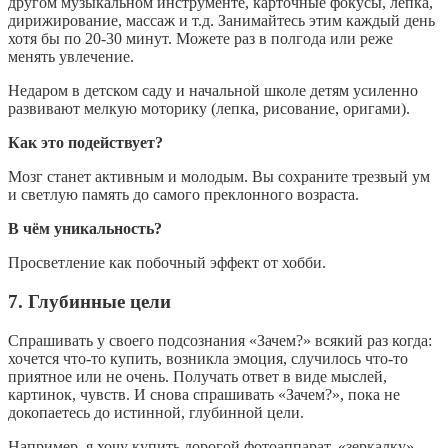
другом музыкальном инструменте, карточные фокусы, лепка,
дирижирование, массаж и т.д. Занимайтесь этим каждый день
хотя бы по 20-30 минут. Можете раз в полгода или реже
менять увлечение.
Недаром в детском саду и начальной школе детям усиленно
развивают мелкую моторику (лепка, рисование, оригами).
Как это подействует?
Мозг станет активным и молодым. Вы сохраните трезвый ум
и светлую память до самого преклонного возраста.
В чём уникальность?
Просветление как побочный эффект от хобби.
7. Глубинные цели
Спрашивать у своего подсознания «Зачем?» всякий раз когда:
хочется что-то купить, возникла эмоция, случилось что-то
приятное или не очень. Получать ответ в виде мыслей,
картинок, чувств. И снова спрашивать «Зачем?», пока не
докопаетесь до истинной, глубинной цели.
Например, я хочу купить дорогой фотоаппарат, «зеркалку».