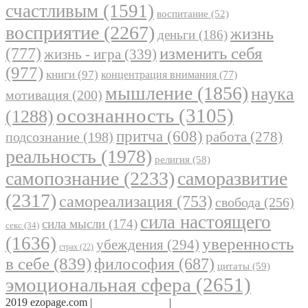
счастливым
(1591)
воспитание
(52)
восприятие
(2267)
жизнь
деньги
(186)
(777)
изменить себя
жизнь - игра
(339)
(977)
книги
(97)
концентрация внимания
(77)
мышление
(1856)
наука
мотивация
(200)
осознанность
(3105)
(1288)
притча
(608)
работа
(278)
подсознание
(198)
реальность
(1978)
религия
(58)
самопознание
(2233)
саморазвитие
(2317)
самореализация
(753)
свобода
(256)
сила настоящего
сила мысли
(174)
секс
(34)
(1636)
уверенность
убеждения
(294)
страх
(22)
в себе
(839)
философия
(687)
цитаты
(59)
эмоциональная сфера
(2651)
2019 ezopage.com |
Обратная связь
|
О проекте