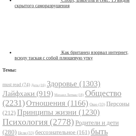
Спорт, алкоголь и секс: 15 видов
скрытого саморазрушения
Как британец взорвал интернет,
всюду таская с собой плюшевую утку
Темы:
Здоровье
(1303)
must read
(74)
Дети
(16)
Общество
Лайфхаки
(919)
Михаил Литвак
(18)
(2231)
Отношения
(1166)
Персоны
Ошо
(33)
Принципы жизни
(1230)
(212)
Психология
(2778)
Родители и дети
быть
(280)
бессознательное
(161)
Цели
(33)