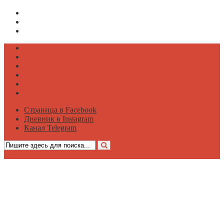
Страница в Facebook
Дневник в Instagram
Канал Telegram
Психология
Вдохновение
Саморазвитие
Философия
Достаток
Мнение
Страница в Facebook
Дневник в Instagram
Канал Telegram