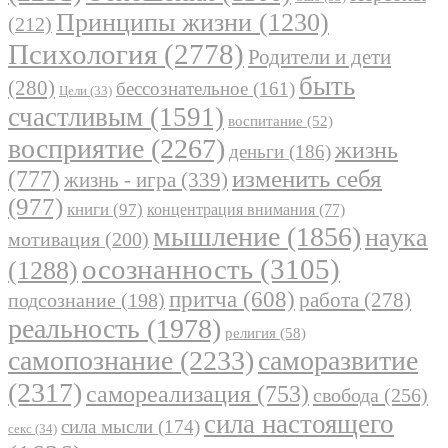
Принципы жизни
(1230)
(212)
Психология
(2778)
Родители и дети
быть
(280)
бессознательное
(161)
Цели
(33)
счастливым
(1591)
воспитание
(52)
восприятие
(2267)
жизнь
деньги
(186)
(777)
изменить себя
жизнь - игра
(339)
(977)
книги
(97)
концентрация внимания
(77)
мышление
(1856)
наука
мотивация
(200)
осознанность
(3105)
(1288)
притча
(608)
работа
(278)
подсознание
(198)
реальность
(1978)
религия
(58)
самопознание
(2233)
саморазвитие
(2317)
самореализация
(753)
свобода
(256)
сила настоящего
сила мысли
(174)
секс
(34)