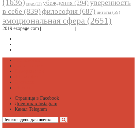
(1636)
уверенность
убеждения
(294)
страх
(22)
в себе
(839)
философия
(687)
цитаты
(59)
эмоциональная сфера
(2651)
2019 ezopage.com |
Обратная связь
|
О проекте
Страница в Facebook
Дневник в Instagram
Канал Telegram
Психология
Вдохновение
Саморазвитие
Философия
Достаток
Мнение
Страница в Facebook
Дневник в Instagram
Канал Telegram