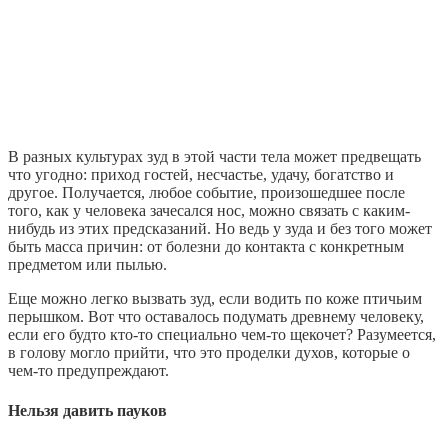
В разных культурах зуд в этой части тела может предвещать
что угодно: приход гостей, несчастье, удачу, богатство и
другое. Получается, любое событие, произошедшее после
того, как у человека зачесался нос, можно связать с каким-
нибудь из этих предсказаний. Но ведь у зуда и без того может
быть масса причин: от болезни до контакта с конкретным
предметом или пылью.
Еще можно легко вызвать зуд, если водить по коже птичьим
перышком. Вот что оставалось подумать древнему человеку,
если его будто кто-то специально чем-то щекочет? Разумеется,
в голову могло прийти, что это проделки духов, которые о
чем-то предупреждают.
Нельзя давить пауков