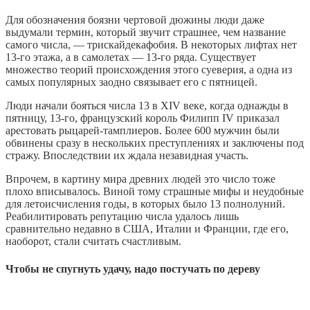
Для обозначения боязни чертовой дюжины люди даже
выдумали термин, который звучит страшнее, чем название
самого числа, — трискайдекафобия. В некоторых лифтах нет
13-го этажа, а в самолетах — 13-го ряда. Существует
множество теорий происхождения этого суеверия, а одна из
самых популярных заодно связывает его с пятницей.
Люди начали бояться числа 13 в XIV веке, когда однажды в
пятницу, 13-го, французский король Филипп IV приказал
арестовать рыцарей-тамплиеров. Более 600 мужчин были
обвинены сразу в нескольких преступлениях и заключены под
стражу. Впоследствии их ждала незавидная участь.
Впрочем, в картину мира древних людей это число тоже
плохо вписывалось. Виной тому страшные мифы и неудобные
для летоисчисления годы, в которых было 13 полнолуний.
Реабилитировать репутацию числа удалось лишь
сравнительно недавно в США, Италии и Франции, где его,
наоборот, стали считать счастливым.
Чтобы не спугнуть удачу, надо постучать по дереву