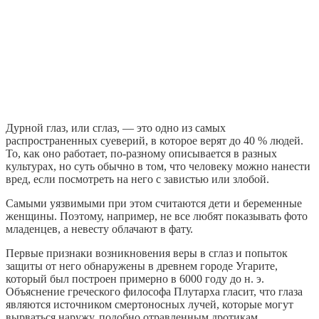
Дурной глаз, или сглаз, — это одно из самых
распространенных суеверий, в которое верят до 40 % людей.
То, как оно работает, по-разному описывается в разных
культурах, но суть обычно в том, что человеку можно нанести
вред, если посмотреть на него с завистью или злобой.
Самыми уязвимыми при этом считаются дети и беременные
женщины. Поэтому, например, не все любят показывать фото
младенцев, а невесту облачают в фату.
Первые признаки возникновения веры в сглаз и попыток
защиты от него обнаружены в древнем городе Угарите,
который был построен примерно в 6000 году до н. э.
Объяснение греческого философа Плутарха гласит, что глаза
являются источником смертоносных лучей, которые могут
вырваться наружу, подобно отравленным дротикам.