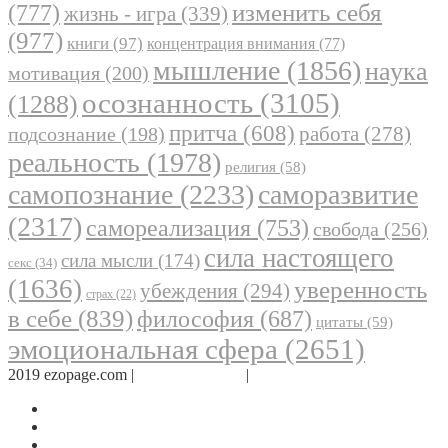
(777)
изменить себя
жизнь - игра
(339)
(977)
книги
(97)
концентрация внимания
(77)
мышление
(1856)
наука
мотивация
(200)
осознанность
(3105)
(1288)
притча
(608)
работа
(278)
подсознание
(198)
реальность
(1978)
религия
(58)
самопознание
(2233)
саморазвитие
(2317)
самореализация
(753)
свобода
(256)
сила настоящего
сила мысли
(174)
секс
(34)
(1636)
уверенность
убеждения
(294)
страх
(22)
в себе
(839)
философия
(687)
цитаты
(59)
эмоциональная сфера
(2651)
2019 ezopage.com |
Обратная связь
|
О проекте
Страница в Facebook
Дневник в Instagram
Канал Telegram