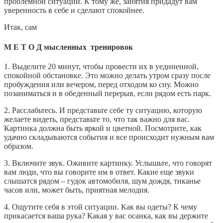
проблемной ситуации. К тому же, занятия придадут вам
уверенность в себе и сделают спокойнее.
Итак, сам
М Е Т О Д мысленных тренировок
1. Выделите 20 минут, чтобы провести их в уединенной,
спокойной обстановке. Это можно делать утром сразу после
пробуждения или вечером, перед отходом ко сну. Можно
позаниматься и в обеденный перерыв, если рядом есть парк.
2. Расслабьтесь. И представьте себе ту ситуацию, которую
желаете видеть, представьте то, что так важно для вас.
Картинка должна быть яркой и цветной. Посмотрите, как
удачно складываются события и все происходит нужным вам
образом.
3. Включите звук. Оживите картинку. Услышьте, что говорят
вам люди, что вы говорите им в ответ. Какие еще звуки
слышатся рядом – гудок автомобиля, шум дождя, тиканье
часов или, может быть, приятная мелодия.
4. Ощутите себя в этой ситуации. Как вы одеты? К чему
прикасается ваша рука? Какая у вас осанка, как вы держите