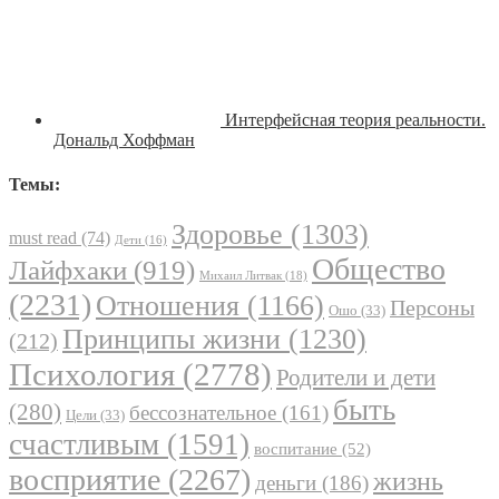
Интерфейсная теория реальности.
Дональд Хоффман
Темы:
Здоровье
(1303)
must read
(74)
Дети
(16)
Общество
Лайфхаки
(919)
Михаил Литвак
(18)
(2231)
Отношения
(1166)
Персоны
Ошо
(33)
Принципы жизни
(1230)
(212)
Психология
(2778)
Родители и дети
быть
(280)
бессознательное
(161)
Цели
(33)
счастливым
(1591)
воспитание
(52)
восприятие
(2267)
жизнь
деньги
(186)