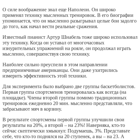
О силе воображение знал еще Наполеон. Он широко
применял технику мысленных тренировок. В его биографии
упоминается, что он мысленно разыгрывал целые бои задолго
до того, как начал вести реальные сражения.
Известный пианист Артур Шнабель тоже широко использовал
эту технику. Когда он уставал от многочасовых
изнурительных упражнений на рояле, он продолжал играть
мысленно, совершенствуя свою технику.
Наиболее сильно преуспели в этом направлении
предприимчивые американцы. Они даже ухитрились
измерить эффективность этой техники.
Для эксперимента было выбрано две группы баскетболистов.
Первая группа спортсменов тренировалась как всегда (на
площадке). Члены второй группы помимо традиционных
тренировок ежедневно 20 мин. мысленно представляли, что
забрасывают мяч в корзину.
В результате спортсмены первой группы улучшили свои
результаты на 20%, а второй – на 23%! Наверняка, кто-то
сейчас скептически хмыкнул: Подумаешь, 3%. Представьте
себе, что кто-то поднялся на 20 ступенек, а вы – на 23. А