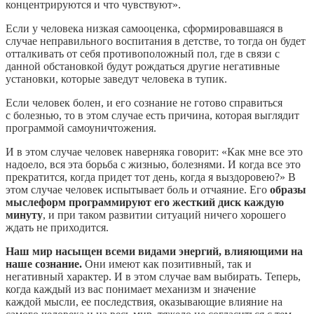
концентрируются и что чувствуют».
Если у человека низкая самооценка, сформировавшаяся в
случае неправильного воспитания в детстве, то тогда он будет
отталкивать от себя противоположный пол, где в связи с
данной обстановкой будут рождаться другие негативные
установки, которые заведут человека в тупик.
Если человек болен, и его сознание не готово справиться
с болезнью, то в этом случае есть причина, которая выглядит
программой самоуничтожения.
И в этом случае человек наверняка говорит: «Как мне все это
надоело, вся эта борьба с жизнью, болезнями. И когда все это
прекратится, когда придет тот день, когда я выздоровею?» В
этом случае человек испытывает боль и отчаяние. Его
образы
мыслеформ программируют его жесткий диск каждую
минуту
, и при таком развитии ситуаций ничего хорошего
ждать не приходится.
Наш мир насыщен всеми видами энергий, влияющими на
наше сознание.
Они имеют как позитивный, так и
негативный характер. И в этом случае вам выбирать. Теперь,
когда каждый из вас понимает механизм и значение
каждой мысли, ее последствия, оказывающие влияние на