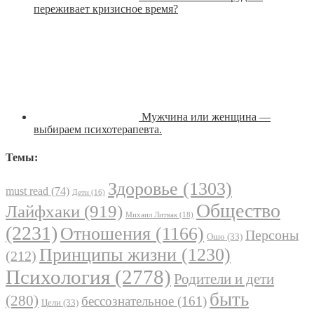
переживает кризисное время?
Мужчина или женщина —
выбираем психотерапевта.
Темы:
Здоровье
(1303)
must read
(74)
Дети
(16)
Общество
Лайфхаки
(919)
Михаил Литвак
(18)
(2231)
Отношения
(1166)
Персоны
Ошо
(33)
Принципы жизни
(1230)
(212)
Психология
(2778)
Родители и дети
быть
(280)
бессознательное
(161)
Цели
(33)