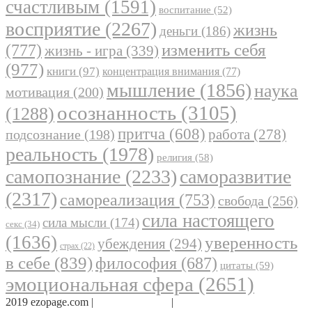
счастливым
(1591)
воспитание
(52)
восприятие
(2267)
жизнь
деньги
(186)
(777)
изменить себя
жизнь - игра
(339)
(977)
книги
(97)
концентрация внимания
(77)
мышление
(1856)
наука
мотивация
(200)
осознанность
(3105)
(1288)
притча
(608)
работа
(278)
подсознание
(198)
реальность
(1978)
религия
(58)
самопознание
(2233)
саморазвитие
(2317)
самореализация
(753)
свобода
(256)
сила настоящего
сила мысли
(174)
секс
(34)
(1636)
уверенность
убеждения
(294)
страх
(22)
в себе
(839)
философия
(687)
цитаты
(59)
эмоциональная сфера
(2651)
2019 ezopage.com |
Обратная связь
|
О проекте