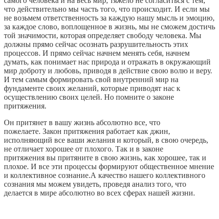
самого человека и на весь мир, тяжело не согласиться с тем,
что действительно мы часть того, что происходит. И если мы
не возьмем ответственность за каждую нашу мысль и эмоцию,
за каждое слово, воплощенное в жизнь, мы не сможем достичь
той значимости, которая определяет свободу человека. Мы
должны прямо сейчас осознать разрушительность этих
процессов. И прямо сейчас начнем менять себя, начнем
думать, как понимает нас природа и отражать в окружающий
мир доброту и любовь, приводя в действие свою волю и веру.
И тем самым формировать свой внутренний мир на
фундаменте своих желаний, которые приводят нас к
осуществлению своих целей. Но помните о законе
притяжения.
Он притянет в вашу жизнь абсолютно все, что
пожелаете. Закон притяжения работает как джин,
исполняющий все ваши желания и который, в свою очередь,
не отличает хорошее от плохого. Так и в законе
притяжения вы притяните в свою жизнь, как хорошее, так и
плохое. И все эти процессы формируют общественное мнение
и коллективное сознание.А качество нашего коллективного
сознания мы можем увидеть, проведя анализ того, что
делается в мире абсолютно во всех сферах нашей жизни.