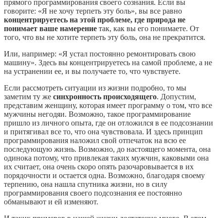
прямого программирования своего сознания. Если вы
говорите: «Я не хочу терпеть эту боль», вы все равно
концентрируетесь на этой проблеме, где природа не
понимает ваше намерение
так, как вы его понимаете. От
того, что вы не хотите терпеть эту боль, она не прекратится.
Или, например: «Я устал постоянно ремонтировать свою
машину». Здесь вы концентрируетесь на самой проблеме, а не
на устранении ее, и вы получаете то, что чувствуете.
Если рассмотреть ситуации из жизни подробно, то мы
заметим ту же
синхронность происходящего
. Допустим,
представим женщину, которая имеет программу о том, что все
мужчины негодяи. Возможно, такое программирование
пришло из личного опыта, где он отложился в ее подсознании
и притягивал все то, что она чувствовала. И здесь принцип
программирования наложил свой отпечаток на всю ее
последующую жизнь. Возможно, до настоящего момента, она
одинока потому, что привлекая таких мужчин, каковыми она
их считает, она очень скоро опять разочаровывается в их
порядочности и остается одна. Возможно, благодаря своему
терпению, она нашла спутника жизни, но в силу
программирования своего подсознания ее постоянно
обманывают и ей изменяют.