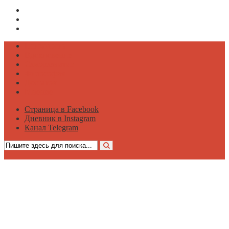
Страница в Facebook
Дневник в Instagram
Канал Telegram
Психология
Вдохновение
Саморазвитие
Философия
Достаток
Мнение
Страница в Facebook
Дневник в Instagram
Канал Telegram