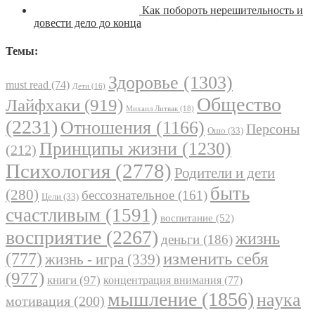
Как побороть нерешительность и
довести дело до конца
Темы:
Здоровье
(1303)
must read
(74)
Дети
(16)
Общество
Лайфхаки
(919)
Михаил Литвак
(18)
(2231)
Отношения
(1166)
Персоны
Ошо
(33)
Принципы жизни
(1230)
(212)
Психология
(2778)
Родители и дети
быть
(280)
бессознательное
(161)
Цели
(33)
счастливым
(1591)
воспитание
(52)
восприятие
(2267)
жизнь
деньги
(186)
(777)
изменить себя
жизнь - игра
(339)
(977)
книги
(97)
концентрация внимания
(77)
мышление
(1856)
наука
мотивация
(200)