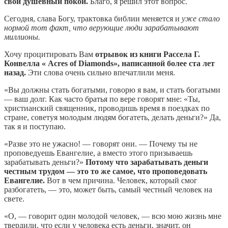
свой душевный покой.
Благо, я решил этот вопрос.
Сегодня, слава Богу, трактовка библии меняется и
уже стало
нормой тот факт, что верующие люди зарабатывают
миллионы.
Хочу процитировать Вам
отрывок из книги Рассела Г.
Конвелла « Acres of Diamonds», написанной более ста лет
назад.
Эти слова очень сильно впечатлили меня.
«Вы должны стать богатыми, говорю я вам, и стать богатыми
— ваш долг. Как часто братья по вере говорят мне: «Ты,
христианский священник, проводишь время в поездках по
стране, советуя молодым людям богатеть, делать деньги?» Да,
так я и поступаю.
«Разве это не ужасно! — говорят они. — Почему ты не
проповедуешь Евангелие, а вместо этого призываешь
зарабатывать деньги?»
Потому что зарабатывать деньги
честным трудом — это то же самое, что проповедовать
Евангелие.
Вот в чем причина. Человек, который смог
разбогатеть, — это, может быть, самый честный человек на
свете.
«О, — говорит один молодой человек, — всю мою жизнь мне
твердили, что если у человека есть деньги, значит, он