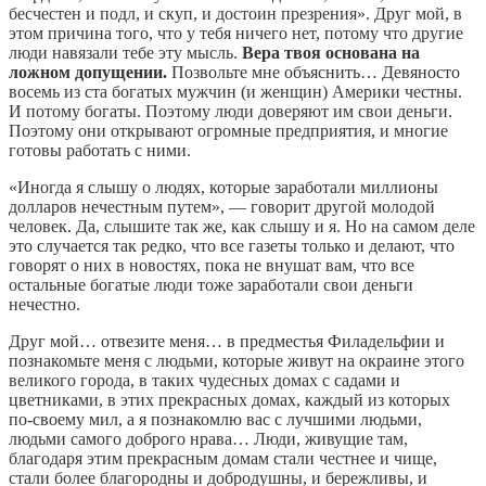
бесчестен и подл, и скуп, и достоин презрения». Друг мой, в
этом причина того, что у тебя ничего нет, потому что другие
люди навязали тебе эту мысль.
Вера твоя основана на
ложном допущении.
Позвольте мне объяснить… Девяносто
восемь из ста богатых мужчин (и женщин) Америки честны.
И потому богаты. Поэтому люди доверяют им свои деньги.
Поэтому они открывают огромные предприятия, и многие
готовы работать с ними.
«Иногда я слышу о людях, которые заработали миллионы
долларов нечестным путем», — говорит другой молодой
человек. Да, слышите так же, как слышу и я. Но на самом деле
это случается так редко, что все газеты только и делают, что
говорят о них в новостях, пока не внушат вам, что все
остальные богатые люди тоже заработали свои деньги
нечестно.
Друг мой… отвезите меня… в предместья Филадельфии и
познакомьте меня с людьми, которые живут на окраине этого
великого города, в таких чудесных домах с садами и
цветниками, в этих прекрасных домах, каждый из которых
по-своему мил, а я познакомлю вас с лучшими людьми,
людьми самого доброго нрава… Люди, живущие там,
благодаря этим прекрасным домам стали честнее и чище,
стали более благородны и добродушны, и бережливы, и