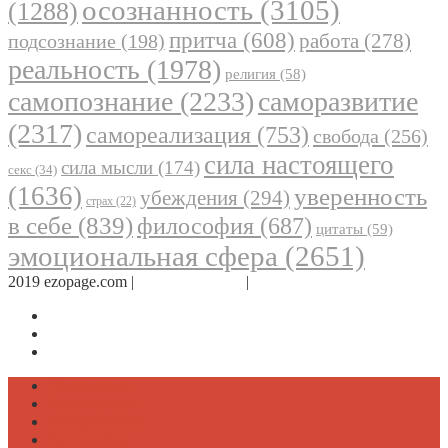
осознанность
(3105)
(1288)
притча
(608)
работа
(278)
подсознание
(198)
реальность
(1978)
религия
(58)
самопознание
(2233)
саморазвитие
(2317)
самореализация
(753)
свобода
(256)
сила настоящего
сила мысли
(174)
секс
(34)
(1636)
уверенность
убеждения
(294)
страх
(22)
в себе
(839)
философия
(687)
цитаты
(59)
эмоциональная сфера
(2651)
2019 ezopage.com |
Обратная связь
|
О проекте
Страница в Facebook
Дневник в Instagram
Канал Telegram
Психология
Вдохновение
Саморазвитие
Философия