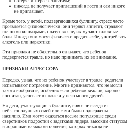
потерял интерес к занятиям;
никогда не получает приглашений в гости и сам никого
не приглашает.
Кроме того, у детей, подвергающихся буллингу, стресс часто
проявляется физиологически: они теряют аппетит, страдают
ночными кошмарами, плачут во сне, их мучают головные
боли. Иногда они могут физически вредить себе, употреблять
алкоголь или наркотики.
Эти признаки не обязательно означают, что ребенок
подвергается травле, но надо принимать их во внимание.
ПРИЗНАКИ АГРЕССОРА
Нередко, узнав, что их ребенок участвует в травле, родители
испытывают потрясение. Многие признаются, что не могли
такого вообразить, особенно если ребенок вежлив, хорошо
воспитан, успевает в школе и у него много друзей.
Но дети, участвующие в буллинге, вовсе не всегда из
неблагополучных семей или сами были подвержены
насилию. Ими могут оказаться весьма популярные среди
сверстников подростки с задатками лидера, высоким статусом
и хорошими навыками общения, которых никогда не