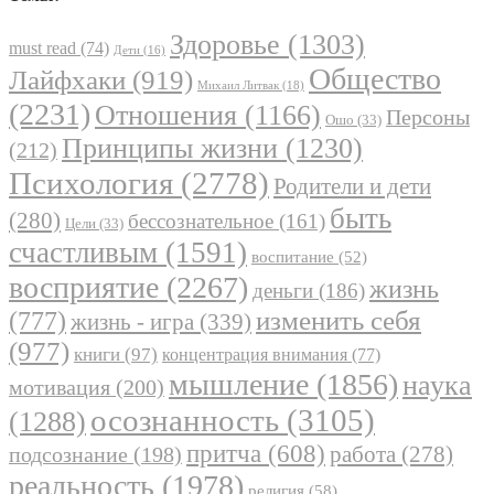
Здоровье
(1303)
must read
(74)
Дети
(16)
Общество
Лайфхаки
(919)
Михаил Литвак
(18)
(2231)
Отношения
(1166)
Персоны
Ошо
(33)
Принципы жизни
(1230)
(212)
Психология
(2778)
Родители и дети
быть
(280)
бессознательное
(161)
Цели
(33)
счастливым
(1591)
воспитание
(52)
восприятие
(2267)
жизнь
деньги
(186)
(777)
изменить себя
жизнь - игра
(339)
(977)
книги
(97)
концентрация внимания
(77)
мышление
(1856)
наука
мотивация
(200)
осознанность
(3105)
(1288)
притча
(608)
работа
(278)
подсознание
(198)
реальность
(1978)
религия
(58)