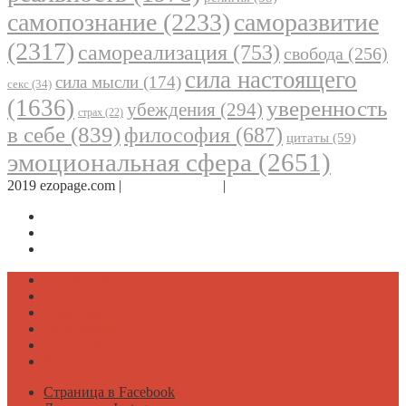
самопознание
(2233)
саморазвитие
(2317)
самореализация
(753)
свобода
(256)
сила настоящего
сила мысли
(174)
секс
(34)
(1636)
уверенность
убеждения
(294)
страх
(22)
в себе
(839)
философия
(687)
цитаты
(59)
эмоциональная сфера
(2651)
2019 ezopage.com |
Обратная связь
|
О проекте
Страница в Facebook
Дневник в Instagram
Канал Telegram
Психология
Вдохновение
Саморазвитие
Философия
Достаток
Мнение
Страница в Facebook