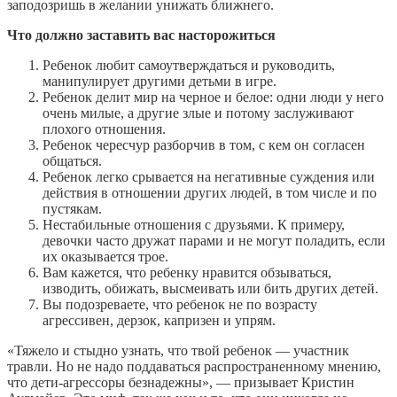
заподозришь в желании унижать ближнего.
Что должно заставить вас насторожиться
Ребенок любит самоутверждаться и руководить,
манипулирует другими детьми в игре.
Ребенок делит мир на черное и белое: одни люди у него
очень милые, а другие злые и потому заслуживают
плохого отношения.
Ребенок чересчур разборчив в том, с кем он согласен
общаться.
Ребенок легко срывается на негативные суждения или
действия в отношении других людей, в том числе и по
пустякам.
Нестабильные отношения с друзьями. К примеру,
девочки часто дружат парами и не могут поладить, если
их оказывается трое.
Вам кажется, что ребенку нравится обзываться,
изводить, обижать, высмеивать или бить других детей.
Вы подозреваете, что ребенок не по возрасту
агрессивен, дерзок, капризен и упрям.
«Тяжело и стыдно узнать, что твой ребенок — участник
травли. Но не надо поддаваться распространенному мнению,
что дети-агрессоры безнадежны», — призывает Кристин