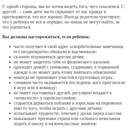
С одной стороны, мы не хотим видеть того, чего опасаемся. С
другой — сами дети часто скрывают от нас правду и
притворяются, что все хорошо. Иногда родители чувствуют,
что у ребенка не все в порядке, но никак не могут найти, за
что уцепиться.
Вы должны насторожиться, если ребенок:
часто получает в свой адрес оскорбительные замечания,
его неоднократно обижали и высмеивали;
склонен подчиняться другим детям;
не может защитить себя от физического насилия;
приходит домой с синяками, ссадинами, в порванной
одежде и не может дать этому внятного объяснения;
никогда не принимает участия в групповых играх;
слишком часто оказывается последним, кого пригласили
в игру или в команду;
не имеет постоянных друзей, регулярно впадает в
«немилость» у одноклассников;
старается держаться поближе к взрослым на переменах
вместо того, чтобы играть с другими детьми;
испытывает трудности, отвечая у доски перед классом;
выказывает признаки страха или сильного нежелания
ходить в школу и на внеклассные занятия;