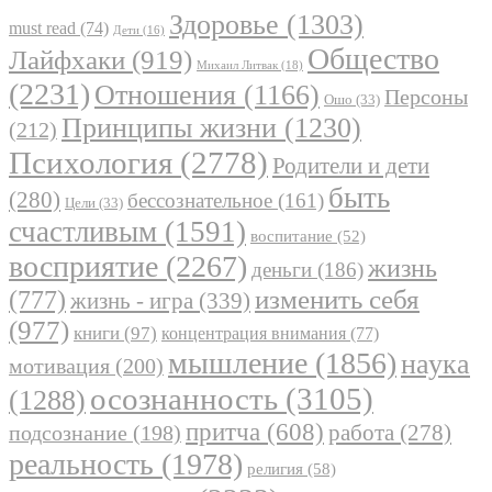
Здоровье
(1303)
must read
(74)
Дети
(16)
Общество
Лайфхаки
(919)
Михаил Литвак
(18)
(2231)
Отношения
(1166)
Персоны
Ошо
(33)
Принципы жизни
(1230)
(212)
Психология
(2778)
Родители и дети
быть
(280)
бессознательное
(161)
Цели
(33)
счастливым
(1591)
воспитание
(52)
восприятие
(2267)
жизнь
деньги
(186)
(777)
изменить себя
жизнь - игра
(339)
(977)
книги
(97)
концентрация внимания
(77)
мышление
(1856)
наука
мотивация
(200)
осознанность
(3105)
(1288)
притча
(608)
работа
(278)
подсознание
(198)
реальность
(1978)
религия
(58)