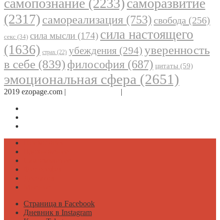
самопознание
(2233)
саморазвитие
(2317)
самореализация
(753)
свобода
(256)
сила настоящего
сила мысли
(174)
секс
(34)
(1636)
уверенность
убеждения
(294)
страх
(22)
в себе
(839)
философия
(687)
цитаты
(59)
эмоциональная сфера
(2651)
2019 ezopage.com |
Обратная связь
|
О проекте
Страница в Facebook
Дневник в Instagram
Канал Telegram
Психология
Вдохновение
Саморазвитие
Философия
Достаток
Мнение
Страница в Facebook
Дневник в Instagram