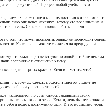
ожет прекратиться. Другая стратегия — стремление достичь
 стратегия продуктивней. Процесс любой учебы — это
вершаем их все меньше и меньше, достигая в итоге того, что
 меньше либо они вовсе исчезнут. Потому что все внимание и
го, что они есть. Однако они должны быть вашими
ога о том, что может произойти, однако не происходит сейчас,
льностью. Конечно, вы можете сослаться на предыдущий
потому, что каждый раз действуют по одной и той же некогда
 наше восприятие и отношение к нему.
 он все видит в черных красках.
Если вы хотите, чтобы
ания → к тому же сделать предстоит многое, а вдруг не
ему самолюбию и уверенности в себе.
упков, являющиеся, по сути, самооправданиями своих
причины невозможности этого. Кстати, лень бывает разная, и
ть в себе и волю к достижению цели. И это нормально, если,