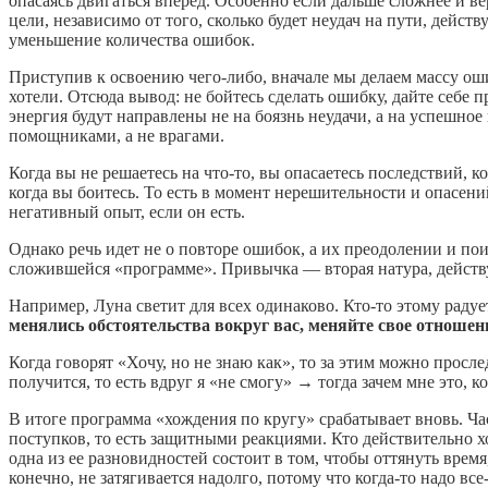
опасаясь двигаться вперед. Особенно если дальше сложнее и ве
цели, независимо от того, сколько будет неудач на пути, дейс
уменьшение количества ошибок.
Приступив к освоению чего-либо, вначале мы делаем массу оши
хотели. Отсюда вывод: не бойтесь сделать ошибку, дайте себе п
энергия будут направлены не на боязнь неудачи, а на успешно
помощниками, а не врагами.
Когда вы не решаетесь на что-то, вы опасаетесь последствий, к
когда вы боитесь. То есть в момент нерешительности и опасе
негативный опыт, если он есть.
Однако речь идет не о повторе ошибок, а их преодолении и пои
сложившейся «программе». Привычка — вторая натура, действу
Например, Луна светит для всех одинаково. Кто-то этому радует
менялись обстоятельства вокруг вас, меняйте свое отношени
Когда говорят «Хочу, но не знаю как», то за этим можно просл
получится, то есть вдруг я «не смогу» → тогда зачем мне это, 
В итоге программа «хождения по кругу» срабатывает вновь. Ча
поступков, то есть защитными реакциями. Кто действительно хо
одна из ее разновидностей состоит в том, чтобы оттянуть врем
конечно, не затягивается надолго, потому что когда-то надо все