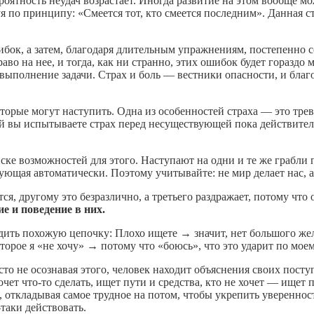
роятность неудач возрастает. Иногда развитие на этом вообще м
твуя по принципу: «Смеется тот, кто смеется последним». Данная
бок, а затем, благодаря длительным упражнениям, постепенно со
раво на нее, и тогда, как ни странно, этих ошибок будет гораздо
е выполнение задачи. Страх и боль — вестники опасности, и бла
оторые могут наступить. Одна из особенностей страха — это трев
ний вы испытываете страх перед несуществующей пока действите
ске возможностей для этого. Наступают на одни и те же грабли 
ющая автоматически. Поэтому учитывайте: не мир делает нас, а
ся, другому это безразлично, а третьего раздражает, потому что
е и поведение в них.
едить похожую цепочку: Плохо ищете → значит, нет большого жел
которое я «не хочу» → потому что «боюсь», что это ударит по мо
сто не осознавая этого, человек находит объяснения своих пост
чет что-то сделать, ищет пути и средства, кто не хочет — ищет 
я, откладывая самое трудное на потом, чтобы укрепить увереннос
-таки действовать.