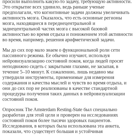
просили выполнить какую-то задачу, требующую активности.
Это открытие всех удивило, ведь раньше ученые
предполагали, что когнитивные задачи должны увеличивать
активность мозга. Оказалось, что есть основные регионы
мозга, находящиеся в переднецентральной и
заднецентральной частях мозга с высокой базовой
активностью во время отдыха и понижением этой активности
во время, например, решения арифметической задачи.
Мы до сих пор мало знаем о функциональной роли сети
пассивного режима. Ее обычно изучают, используя
нейровизуализацию состояний покоя, когда людей просят
неподвижно сидеть с закрытыми глазами, не засыпая, в
течение 5–10 минут. К сожалению, лишь недавно мы
утвердили инструменты, применимые для измерения
содержания и качества мыслей и чувств во время отдыха, и
они до сих пор не реализованы в качестве стандартной
процедуры получения таких данных в нейровизуализации
состояний покоя.
Опросник The Amsterdam Resting-State был специально
разработан для этой цели и проверен на исследованиях
состояний покоя более тысячи здоровых пациентов.
Исследования, в которых была использована эта анкета,
показали, что существует большая и устойчивая