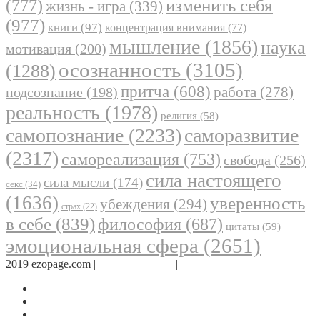
(777)
изменить себя
жизнь - игра
(339)
(977)
книги
(97)
концентрация внимания
(77)
мышление
(1856)
наука
мотивация
(200)
осознанность
(3105)
(1288)
притча
(608)
работа
(278)
подсознание
(198)
реальность
(1978)
религия
(58)
самопознание
(2233)
саморазвитие
(2317)
самореализация
(753)
свобода
(256)
сила настоящего
сила мысли
(174)
секс
(34)
(1636)
уверенность
убеждения
(294)
страх
(22)
в себе
(839)
философия
(687)
цитаты
(59)
эмоциональная сфера
(2651)
2019 ezopage.com |
Обратная связь
|
О проекте
Страница в Facebook
Дневник в Instagram
Канал Telegram