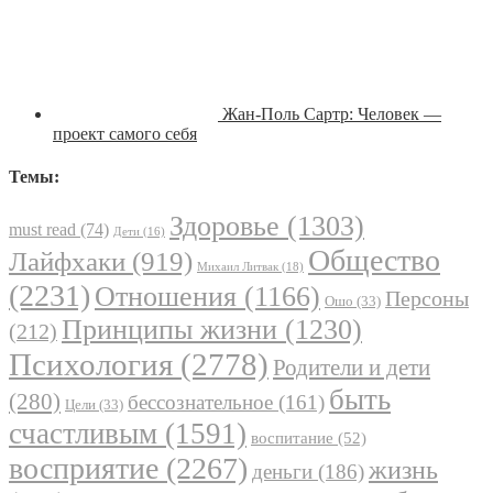
Жан-Поль Сартр: Человек —
проект самого себя
Темы:
Здоровье
(1303)
must read
(74)
Дети
(16)
Общество
Лайфхаки
(919)
Михаил Литвак
(18)
(2231)
Отношения
(1166)
Персоны
Ошо
(33)
Принципы жизни
(1230)
(212)
Психология
(2778)
Родители и дети
быть
(280)
бессознательное
(161)
Цели
(33)
счастливым
(1591)
воспитание
(52)
восприятие
(2267)
жизнь
деньги
(186)