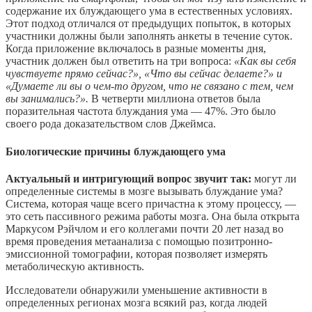
содержание их блуждающего ума в естественных условиях.
Этот подход отличался от предыдущих попыток, в которых
участники должны были заполнять анкеты в течение суток.
Когда приложение включалось в разные моменты дня,
участник должен был ответить на три вопроса:
«Как вы себя
чувствуете прямо сейчас?», «Что вы сейчас делаете?» и
«Думаете ли вы о чем-то другом, что не связано с тем, чем
вы занимались?».
В четверти миллиона ответов была
поразительная частота блуждания ума — 47%. Это было
своего рода доказательством слов Джеймса.
Биологические причины блуждающего ума
Актуальный и интригующий вопрос звучит так:
могут ли
определенные системы в мозге вызывать блуждание ума?
Система, которая чаще всего причастна к этому процессу, —
это сеть пассивного режима работы мозга. Она была открыта
Маркусом Рэйчлом и его коллегами почти 20 лет назад во
время проведения метаанализа с помощью позитронно-
эмиссионной томографии, которая позволяет измерять
метаболическую активность.
Исследователи обнаружили уменьшение активности в
определенных регионах мозга всякий раз, когда людей