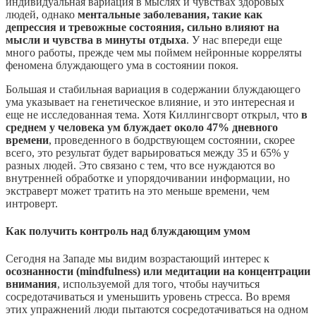
индивидуальная вариация в мыслях и чувствах здоровых
людей, однако
ментальные заболевания, такие как
депрессия и тревожные состояния, сильно влияют на
мысли и чувства в минуты отдыха
. У нас впереди еще
много работы, прежде чем мы поймем нейронные корреляты
феномена блуждающего ума в состоянии покоя.
Большая и стабильная вариация в содержании блуждающего
ума указывает на генетическое влияние, и это интересная и
еще не исследованная тема. Хотя Киллингсворт открыл, что
в
среднем у человека ум блуждает около 47% дневного
времени
, проведенного в бодрствующем состоянии, скорее
всего, это результат будет варьироваться между 35 и 65% у
разных людей. Это связано с тем, что все нуждаются во
внутренней обработке и упорядочивании информации, но
экстраверт может тратить на это меньше времени, чем
интроверт.
Как получить контроль над блуждающим умом
Сегодня на Западе мы видим возрастающий интерес к
осознанности (mindfulness) или медитации на концентрации
внимания
, используемой для того, чтобы научиться
сосредотачиваться и уменьшить уровень стресса. Во время
этих упражнений люди пытаются сосредотачиваться на одном