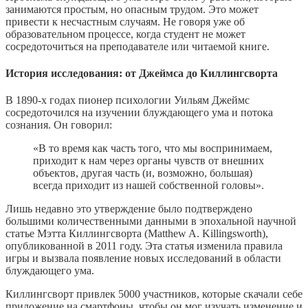
занимаются простым, но опасным трудом. Это может
привести к несчастным случаям. Не говоря уже об
образовательном процессе, когда студент не может
сосредоточиться на преподавателе или читаемой книге.
История исследования: от Джеймса до Киллингсворта
В 1890-х годах пионер психологии Уильям Джеймс
сосредоточился на изучении блуждающего ума и потока
сознания. Он говорил:
«В то время как часть того, что мы воспринимаем,
приходит к нам через органы чувств от внешних
объектов, другая часть (и, возможно, большая)
всегда приходит из нашей собственной головы».
Лишь недавно это утверждение было подтверждено
большими количественными данными в эпохальной научной
статье Мэтта Киллингсворта (Matthew A. Killingsworth),
опубликованной в 2011 году. Эта статья изменила правила
игры и вызвала появление новых исследований в области
блуждающего ума.
Киллингсворт привлек 5000 участников, которые скачали себе
приложение на смартфоны, чтобы он мог изучать изменение и