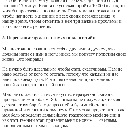
график. Если я не могу позволить себе час дневного сна, я
посплю 15 минут. Если я не успеваю пройти 10 000 шагов, то
хотя бы прогуляюсь по кварталу. Если у меня нет часа на то,
чтобы написать в дневник о всех своих переживаниях, я
найду время, чтобы отметить в нём три важные проблемы и
три способа их решения.
5. Перестаньте думать о том, что вы отстаёте
Мы постоянно сравниваем себя с другими и думаем, что
должны идти с ними в ногу, иначе мы попусту потратим свою
жизнь. Это неправда.
Не нужно быть идеальным, чтобы стать счастливым. Нам не
надо бояться от кого-то отстать, потому что каждый из нас
идёт по своему пути. И что бы сейчас ни происходило в
нашей жизни, это ценный опыт.
Многие согласятся с тем, что успех неразрывно связан с
преодолением проблем. Я бы никогда не подумала, что моя
десятилетняя борьба с депрессией и булимией станет
причиной изменений к лучшему. Я не могла представить, как
моя боль определит дальнейшую траекторию моей жизни и
как этот тёмный этап приведёт меня к новым — светлым,
наполненным и захватывающим.