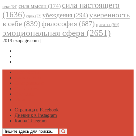
сила настоящего
сила мысли
(174)
секс
(34)
(1636)
уверенность
убеждения
(294)
страх
(22)
в себе
(839)
философия
(687)
цитаты
(59)
эмоциональная сфера
(2651)
2019 ezopage.com |
Обратная связь
|
О проекте
Страница в Facebook
Дневник в Instagram
Канал Telegram
Психология
Вдохновение
Саморазвитие
Философия
Достаток
Мнение
Страница в Facebook
Дневник в Instagram
Канал Telegram