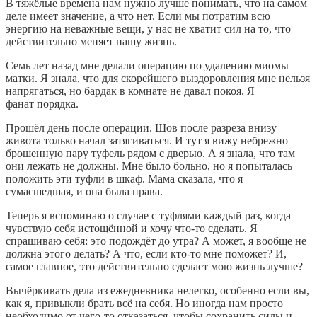
В тяжёлые времена нам нужно лучше понимать, что на самом
деле имеет значение, а что нет. Если мы потратим всю
энергию на неважные вещи, у нас не хватит сил на то, что
действительно меняет нашу жизнь.
Семь лет назад мне делали операцию по удалению миомы
матки. Я знала, что для скорейшего выздоровления мне нельзя
напрягаться, но бардак в комнате не давал покоя. Я
фанат порядка.
Прошёл день после операции. Шов после разреза внизу
живота только начал затягиваться. И тут я вижу небрежно
брошенную пару туфель рядом с дверью. А я знала, что там
они лежать не должны. Мне было больно, но я попыталась
положить эти туфли в шкаф. Мама сказала, что я
сумасшедшая, и она была права.
Теперь я вспоминаю о случае с туфлями каждый раз, когда
чувствую себя истощённой и хочу что-то сделать. Я
спрашиваю себя: это подождёт до утра? А может, я вообще не
должна этого делать? А что, если кто-то мне поможет? И,
самое главное, это действительно сделает мою жизнь лучше?
Вычёркивать дела из ежедневника нелегко, особенно если вы,
как я, привыкли брать всё на себя. Но иногда нам просто
необходимо от чего-то отказаться, чтобы сохранить силы и