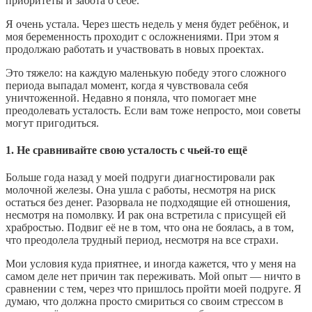
приоритеты и забота о себе.
Я очень устала. Через шесть недель у меня будет ребёнок, и
моя беременность проходит с осложнениями. При этом я
продолжаю работать и участвовать в новых проектах.
Это тяжело: на каждую маленькую победу этого сложного
периода выпадал момент, когда я чувствовала себя
уничтоженной. Недавно я поняла, что помогает мне
преодолевать усталость. Если вам тоже непросто, мои советы
могут пригодиться.
1. Не сравнивайте свою усталость с чьей-то ещё
Больше года назад у моей подруги диагностировали рак
молочной железы. Она ушла с работы, несмотря на риск
остаться без денег. Разорвала не подходящие ей отношения,
несмотря на помолвку. И рак она встретила с присущей ей
храбростью. Подвиг её не в том, что она не боялась, а в том,
что преодолела трудный период, несмотря на все страхи.
Мои условия куда приятнее, и иногда кажется, что у меня на
самом деле нет причин так переживать. Мой опыт — ничто в
сравнении с тем, через что пришлось пройти моей подруге. Я
думаю, что должна просто смириться со своим стрессом в