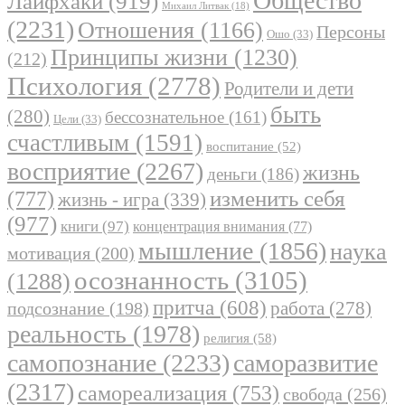
Общество
Лайфхаки
(919)
Михаил Литвак
(18)
(2231)
Отношения
(1166)
Персоны
Ошо
(33)
Принципы жизни
(1230)
(212)
Психология
(2778)
Родители и дети
быть
(280)
бессознательное
(161)
Цели
(33)
счастливым
(1591)
воспитание
(52)
восприятие
(2267)
жизнь
деньги
(186)
(777)
изменить себя
жизнь - игра
(339)
(977)
книги
(97)
концентрация внимания
(77)
мышление
(1856)
наука
мотивация
(200)
осознанность
(3105)
(1288)
притча
(608)
работа
(278)
подсознание
(198)
реальность
(1978)
религия
(58)
самопознание
(2233)
саморазвитие
(2317)
самореализация
(753)
свобода
(256)