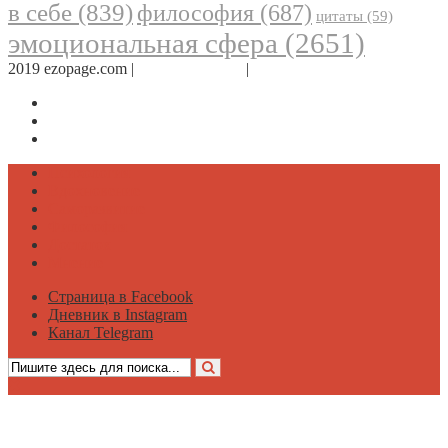
в себе
(839)
философия
(687)
цитаты
(59)
эмоциональная сфера
(2651)
2019 ezopage.com |
Обратная связь
|
О проекте
Страница в Facebook
Дневник в Instagram
Канал Telegram
Психология
Вдохновение
Саморазвитие
Философия
Достаток
Мнение
Страница в Facebook
Дневник в Instagram
Канал Telegram