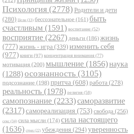
(212)
Психология
(2778)
Родители и дети
быть
(280)
бессознательное
(161)
Цели
(33)
счастливым
(1591)
воспитание
(52)
восприятие
(2267)
жизнь
деньги
(186)
(777)
изменить себя
жизнь - игра
(339)
(977)
книги
(97)
концентрация внимания
(77)
мышление
(1856)
наука
мотивация
(200)
осознанность
(3105)
(1288)
притча
(608)
работа
(278)
подсознание
(198)
реальность
(1978)
религия
(58)
самопознание
(2233)
саморазвитие
(2317)
самореализация
(753)
свобода
(256)
сила настоящего
сила мысли
(174)
секс
(34)
(1636)
уверенность
убеждения
(294)
страх
(22)