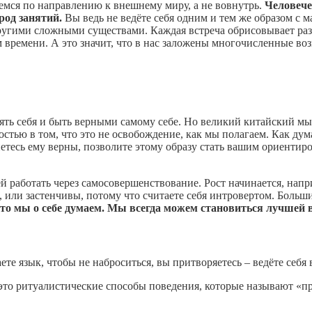
емся по направлению к внешнему миру, а не вовнутрь.
Человече
род занятий.
Вы ведь не ведёте себя одним и тем же образом с 
с другими сложными существами. Каждая встреча обрисовывает р
времени. А это значит, что в нас заложены многочисленные воз
ть себя и быть верными самому себе. Но великий китайский мы
остью в том, что это не освобождение, как мы полагаем. Как дум
нетесь ему верны, позволите этому образу стать вашим ориентир
й работать через самосовершенствование. Рост начинается, напр
, или застенчивы, потому что считаете себя интровертом. Больш
что мы о себе думаем. Мы всегда можем становиться лучшей в
те язык, чтобы не наброситься, вы притворяетесь – ведёте себя 
это ритуалистические способы поведения, которые называют «п