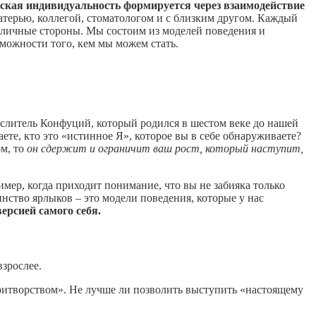
ская индивидуальность формируется через взаимодействие
матерью, коллегой, стоматологом и с близким другом. Каждый
азличные стороны. Мы состоим из моделей поведения и
можности того, кем мы можем стать.
слитель Конфуций, который родился в шестом веке до нашей
аете, кто это «истинное Я», которое вы в себе обнаруживаете?
ом, то
он сдержит и ограничит ваш рост, который наступит,
имер, когда приходит понимание, что вы не забияка только
инство ярлыков – это модели поведения, которые у нас
ерсией самого себя.
взрослее.
ритворством». Не лучше ли позволить выступить «настоящему