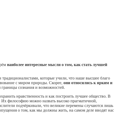
ерём
наиболее интересные мысли о том, как стать лучшей
и традиционалистами, которые учили, что наше высшее благо
вование с миром природы. Скорее,
они относились к ярким и
 границы сознания и возможностей.
сохранить нравственность и как построить лучшее общество. В
и. Их философию можно назвать высоко прагматичной,
слители подчёркивали, что великие перемены случаются лишь
пущения о том, как мы должны жить, на самом деле вводят нас