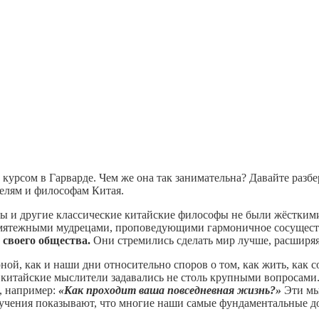
курсом в Гарварде. Чем же она так занимательна? Давайте разб
елям и философам Китая.
зы и другие классические китайские философы не были жёстким
езмятежными мудрецами, проповедующими гармоничное сосущест
своего общества.
Они стремились сделать мир лучше, расширяя
ной, как и наши дни относительно споров о том, как жить, как 
, китайские мыслители задавались не столь крупными вопросам
, например:
«Как проходит ваша повседневная жизнь?»
Эти мы
 учения показывают, что многие наши самые фундаментальные до