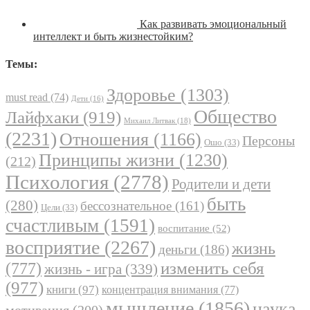
Как развивать эмоциональный
интеллект и быть жизнестойким?
Темы:
Здоровье
(1303)
must read
(74)
Дети
(16)
Общество
Лайфхаки
(919)
Михаил Литвак
(18)
(2231)
Отношения
(1166)
Персоны
Ошо
(33)
Принципы жизни
(1230)
(212)
Психология
(2778)
Родители и дети
быть
(280)
бессознательное
(161)
Цели
(33)
счастливым
(1591)
воспитание
(52)
восприятие
(2267)
жизнь
деньги
(186)
(777)
изменить себя
жизнь - игра
(339)
(977)
книги
(97)
концентрация внимания
(77)
мышление
(1856)
наука