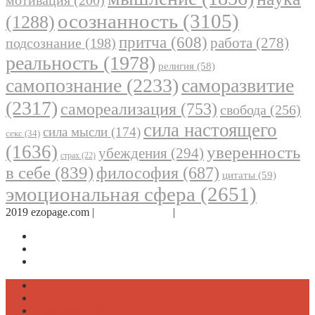
мотивация
(200)
осознанность
(3105)
(1288)
притча
(608)
работа
(278)
подсознание
(198)
реальность
(1978)
религия
(58)
самопознание
(2233)
саморазвитие
(2317)
самореализация
(753)
свобода
(256)
сила настоящего
сила мысли
(174)
секс
(34)
(1636)
уверенность
убеждения
(294)
страх
(22)
в себе
(839)
философия
(687)
цитаты
(59)
эмоциональная сфера
(2651)
2019 ezopage.com |
Обратная связь
|
О проекте
Страница в Facebook
Дневник в Instagram
Канал Telegram
Психология
Вдохновение
Саморазвитие