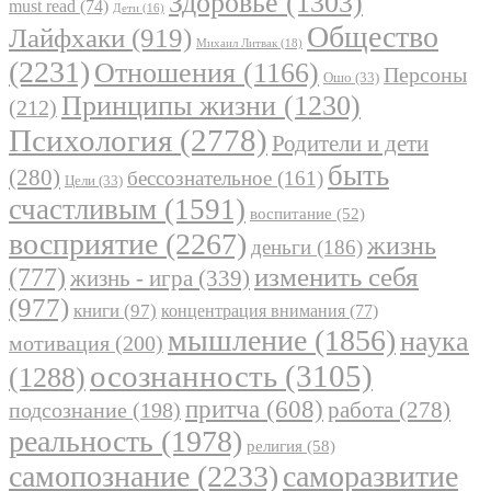
Здоровье
(1303)
must read
(74)
Дети
(16)
Общество
Лайфхаки
(919)
Михаил Литвак
(18)
(2231)
Отношения
(1166)
Персоны
Ошо
(33)
Принципы жизни
(1230)
(212)
Психология
(2778)
Родители и дети
быть
(280)
бессознательное
(161)
Цели
(33)
счастливым
(1591)
воспитание
(52)
восприятие
(2267)
жизнь
деньги
(186)
(777)
изменить себя
жизнь - игра
(339)
(977)
книги
(97)
концентрация внимания
(77)
мышление
(1856)
наука
мотивация
(200)
осознанность
(3105)
(1288)
притча
(608)
работа
(278)
подсознание
(198)
реальность
(1978)
религия
(58)
самопознание
(2233)
саморазвитие