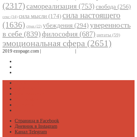
(2317)
самореализация
(753)
свобода
(256)
сила настоящего
сила мысли
(174)
секс
(34)
(1636)
уверенность
убеждения
(294)
страх
(22)
в себе
(839)
философия
(687)
цитаты
(59)
эмоциональная сфера
(2651)
2019 ezopage.com |
Обратная связь
|
О проекте
Страница в Facebook
Дневник в Instagram
Канал Telegram
Психология
Вдохновение
Саморазвитие
Философия
Достаток
Мнение
Страница в Facebook
Дневник в Instagram
Канал Telegram