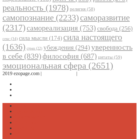
реальность
(1978)
религия
(58)
самопознание
(2233)
саморазвитие
(2317)
самореализация
(753)
свобода
(256)
сила настоящего
сила мысли
(174)
секс
(34)
(1636)
уверенность
убеждения
(294)
страх
(22)
в себе
(839)
философия
(687)
цитаты
(59)
эмоциональная сфера
(2651)
2019 ezopage.com |
Обратная связь
|
О проекте
Страница в Facebook
Дневник в Instagram
Канал Telegram
Психология
Вдохновение
Саморазвитие
Философия
Достаток
Мнение