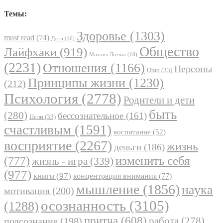
Темы:
Здоровье
(1303)
must read
(74)
Дети
(16)
Общество
Лайфхаки
(919)
Михаил Литвак
(18)
(2231)
Отношения
(1166)
Персоны
Ошо
(33)
Принципы жизни
(1230)
(212)
Психология
(2778)
Родители и дети
быть
(280)
бессознательное
(161)
Цели
(33)
счастливым
(1591)
воспитание
(52)
восприятие
(2267)
жизнь
деньги
(186)
(777)
изменить себя
жизнь - игра
(339)
(977)
книги
(97)
концентрация внимания
(77)
мышление
(1856)
наука
мотивация
(200)
осознанность
(3105)
(1288)
притча
(608)
работа
(278)
подсознание
(198)