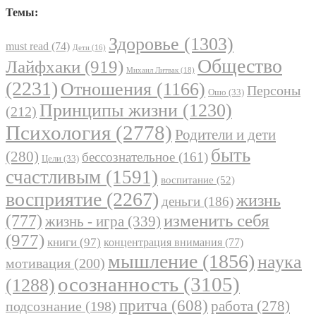
Темы:
Здоровье
(1303)
must read
(74)
Дети
(16)
Общество
Лайфхаки
(919)
Михаил Литвак
(18)
(2231)
Отношения
(1166)
Персоны
Ошо
(33)
Принципы жизни
(1230)
(212)
Психология
(2778)
Родители и дети
быть
(280)
бессознательное
(161)
Цели
(33)
счастливым
(1591)
воспитание
(52)
восприятие
(2267)
жизнь
деньги
(186)
(777)
изменить себя
жизнь - игра
(339)
(977)
книги
(97)
концентрация внимания
(77)
мышление
(1856)
наука
мотивация
(200)
осознанность
(3105)
(1288)
притча
(608)
работа
(278)
подсознание
(198)