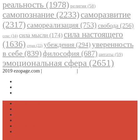
реальность
(1978)
религия
(58)
самопознание
(2233)
саморазвитие
(2317)
самореализация
(753)
свобода
(256)
сила настоящего
сила мысли
(174)
секс
(34)
(1636)
уверенность
убеждения
(294)
страх
(22)
в себе
(839)
философия
(687)
цитаты
(59)
эмоциональная сфера
(2651)
2019 ezopage.com |
Обратная связь
|
О проекте
Страница в Facebook
Дневник в Instagram
Канал Telegram
Психология
Вдохновение
Саморазвитие
Философия
Достаток
Мнение