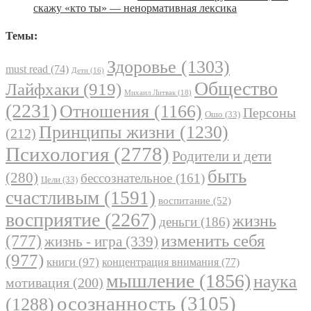
скажу «кто ты» — ненормативная лексика
Темы:
Здоровье
(1303)
must read
(74)
Дети
(16)
Общество
Лайфхаки
(919)
Михаил Литвак
(18)
(2231)
Отношения
(1166)
Персоны
Ошо
(33)
Принципы жизни
(1230)
(212)
Психология
(2778)
Родители и дети
быть
(280)
бессознательное
(161)
Цели
(33)
счастливым
(1591)
воспитание
(52)
восприятие
(2267)
жизнь
деньги
(186)
(777)
изменить себя
жизнь - игра
(339)
(977)
книги
(97)
концентрация внимания
(77)
мышление
(1856)
наука
мотивация
(200)
осознанность
(3105)
(1288)