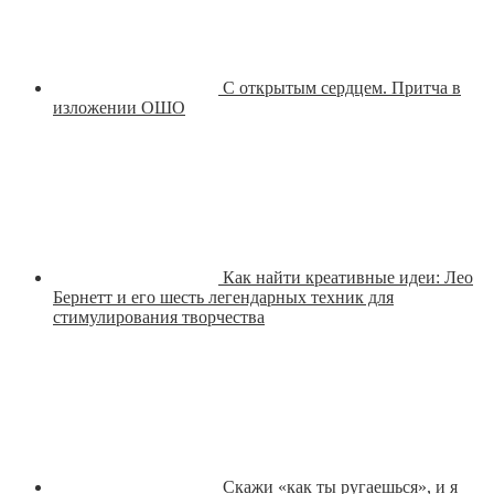
С открытым сердцем. Притча в
изложении ОШО
Как найти креативные идеи: Лео
Бернетт и его шесть легендарных техник для
стимулирования творчества
Скажи «как ты ругаешься», и я