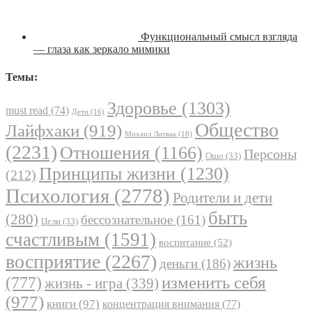
Функциональный смысл взгляда
— глаза как зеркало мимики
Темы:
Здоровье
(1303)
must read
(74)
Дети
(16)
Общество
Лайфхаки
(919)
Михаил Литвак
(18)
(2231)
Отношения
(1166)
Персоны
Ошо
(33)
Принципы жизни
(1230)
(212)
Психология
(2778)
Родители и дети
быть
(280)
бессознательное
(161)
Цели
(33)
счастливым
(1591)
воспитание
(52)
восприятие
(2267)
жизнь
деньги
(186)
(777)
изменить себя
жизнь - игра
(339)
(977)
книги
(97)
концентрация внимания
(77)