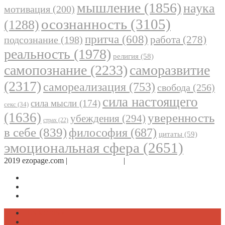
мышление
(1856)
наука
мотивация
(200)
осознанность
(3105)
(1288)
притча
(608)
работа
(278)
подсознание
(198)
реальность
(1978)
религия
(58)
самопознание
(2233)
саморазвитие
(2317)
самореализация
(753)
свобода
(256)
сила настоящего
сила мысли
(174)
секс
(34)
(1636)
уверенность
убеждения
(294)
страх
(22)
в себе
(839)
философия
(687)
цитаты
(59)
эмоциональная сфера
(2651)
2019 ezopage.com |
Обратная связь
|
О проекте
Страница в Facebook
Дневник в Instagram
Канал Telegram
Психология
Вдохновение