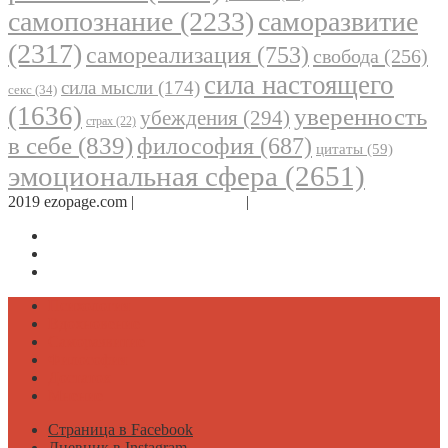
самопознание
(2233)
саморазвитие
(2317)
самореализация
(753)
свобода
(256)
сила настоящего
сила мысли
(174)
секс
(34)
(1636)
уверенность
убеждения
(294)
страх
(22)
в себе
(839)
философия
(687)
цитаты
(59)
эмоциональная сфера
(2651)
2019 ezopage.com |
Обратная связь
|
О проекте
Страница в Facebook
Дневник в Instagram
Канал Telegram
Психология
Вдохновение
Саморазвитие
Философия
Достаток
Мнение
Страница в Facebook
Дневник в Instagram