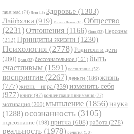
Здоровье
(1303)
must read
(74)
Дети
(16)
Общество
Лайфхаки
(919)
Михаил Литвак
(18)
(2231)
Отношения
(1166)
Персоны
Ошо
(33)
Принципы жизни
(1230)
(212)
Психология
(2778)
Родители и дети
быть
(280)
бессознательное
(161)
Цели
(33)
счастливым
(1591)
воспитание
(52)
восприятие
(2267)
жизнь
деньги
(186)
(777)
изменить себя
жизнь - игра
(339)
(977)
книги
(97)
концентрация внимания
(77)
мышление
(1856)
наука
мотивация
(200)
осознанность
(3105)
(1288)
притча
(608)
работа
(278)
подсознание
(198)
реальность
(1978)
религия
(58)