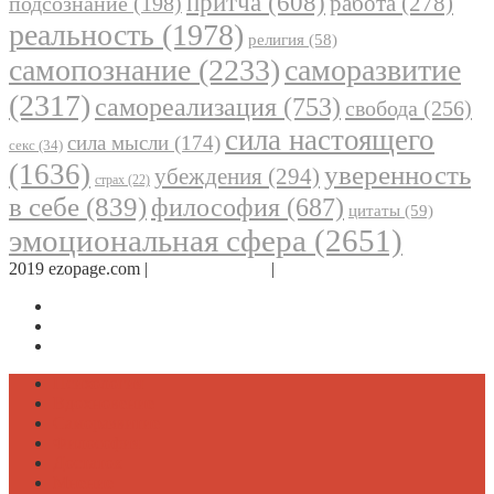
притча
(608)
работа
(278)
подсознание
(198)
реальность
(1978)
религия
(58)
самопознание
(2233)
саморазвитие
(2317)
самореализация
(753)
свобода
(256)
сила настоящего
сила мысли
(174)
секс
(34)
(1636)
уверенность
убеждения
(294)
страх
(22)
в себе
(839)
философия
(687)
цитаты
(59)
эмоциональная сфера
(2651)
2019 ezopage.com |
Обратная связь
|
О проекте
Страница в Facebook
Дневник в Instagram
Канал Telegram
Психология
Вдохновение
Саморазвитие
Философия
Достаток
Мнение