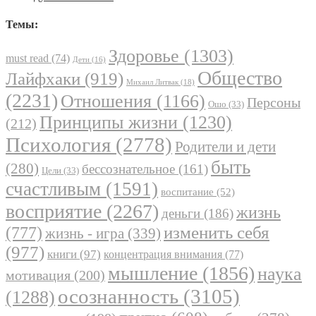
Темы:
Здоровье
(1303)
must read
(74)
Дети
(16)
Общество
Лайфхаки
(919)
Михаил Литвак
(18)
(2231)
Отношения
(1166)
Персоны
Ошо
(33)
Принципы жизни
(1230)
(212)
Психология
(2778)
Родители и дети
быть
(280)
бессознательное
(161)
Цели
(33)
счастливым
(1591)
воспитание
(52)
восприятие
(2267)
жизнь
деньги
(186)
(777)
изменить себя
жизнь - игра
(339)
(977)
книги
(97)
концентрация внимания
(77)
мышление
(1856)
наука
мотивация
(200)
осознанность
(3105)
(1288)