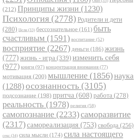
Ошо
(33)
Принципы жизни
(1230)
(212)
Психология
(2778)
Родители и дети
быть
(280)
бессознательное
(161)
Цели
(33)
счастливым
(1591)
воспитание
(52)
восприятие
(2267)
жизнь
деньги
(186)
(777)
изменить себя
жизнь - игра
(339)
(977)
книги
(97)
концентрация внимания
(77)
мышление
(1856)
наука
мотивация
(200)
осознанность
(3105)
(1288)
притча
(608)
работа
(278)
подсознание
(198)
реальность
(1978)
религия
(58)
самопознание
(2233)
саморазвитие
(2317)
самореализация
(753)
свобода
(256)
сила настоящего
сила мысли
(174)
секс
(34)