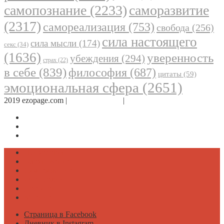
самопознание
(2233)
саморазвитие
(2317)
самореализация
(753)
свобода
(256)
сила настоящего
сила мысли
(174)
секс
(34)
(1636)
уверенность
убеждения
(294)
страх
(22)
в себе
(839)
философия
(687)
цитаты
(59)
эмоциональная сфера
(2651)
2019 ezopage.com |
Обратная связь
|
О проекте
Страница в Facebook
Дневник в Instagram
Канал Telegram
Психология
Вдохновение
Саморазвитие
Философия
Достаток
Мнение
Страница в Facebook
Дневник в Instagram