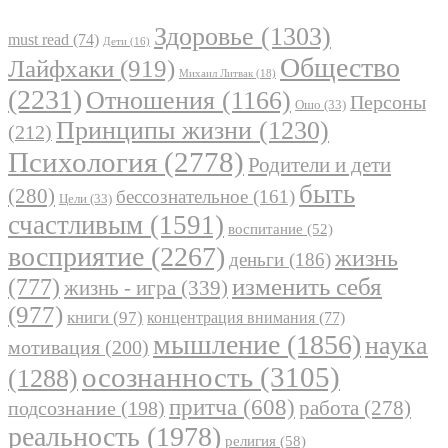
Здоровье
(1303)
must read
(74)
Дети
(16)
Общество
Лайфхаки
(919)
Михаил Литвак
(18)
(2231)
Отношения
(1166)
Персоны
Ошо
(33)
Принципы жизни
(1230)
(212)
Психология
(2778)
Родители и дети
быть
(280)
бессознательное
(161)
Цели
(33)
счастливым
(1591)
воспитание
(52)
восприятие
(2267)
жизнь
деньги
(186)
(777)
изменить себя
жизнь - игра
(339)
(977)
книги
(97)
концентрация внимания
(77)
мышление
(1856)
наука
мотивация
(200)
осознанность
(3105)
(1288)
притча
(608)
работа
(278)
подсознание
(198)
реальность
(1978)
религия
(58)