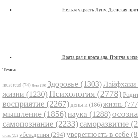
Нельзя украсть Луну. Дзенская при
Врата рая и врата ада. Притча в 
Темы:
Здоровье
(1303)
Лайфхаки
must read
(74)
Дети
(16)
Психология
(2778)
жизни
(1230)
Родит
восприятие
(2267)
жизнь
(777
деньги
(186)
осозн
мышление
(1856)
наука
(1288)
самопознание
(2233)
саморазвитие
(2
уверенность в себе
(8
убеждения
(294)
страх
(22)