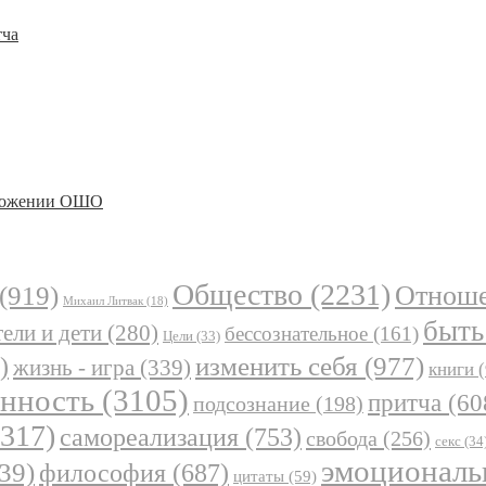
тча
изложении ОШО
Общество
(2231)
Отнош
(919)
Михаил Литвак
(18)
быть
ели и дети
(280)
бессознательное
(161)
Цели
(33)
)
изменить себя
(977)
жизнь - игра
(339)
книги
(
анность
(3105)
притча
(60
подсознание
(198)
317)
самореализация
(753)
свобода
(256)
секс
(34
эмоциональ
39)
философия
(687)
цитаты
(59)