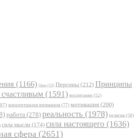
ения
(1166)
Принципы
Персоны
(212)
Ошо
(33)
 счастливым
(1591)
воспитание
(52)
мотивация
(200)
97)
концентрация внимания
(77)
реальность
(1978)
8)
работа
(278)
религия
(58)
сила настоящего
(1636)
сила мысли
(174)
)
ная сфера
(2651)