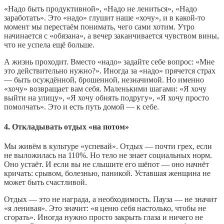
«Надо быть продуктивной», «Надо не лениться», «Надо
заработать». Это «надо» глушит наше «хочу», и в какой-то
момент мы перестаём понимать, чего сами хотим. Утро
начинается с «обязана», а вечер заканчивается чувством вины,
что не успела ещё больше.
А жизнь проходит. Вместо «надо» задайте себе вопрос: «Мне
это действительно нужно?». Иногда за «надо» прячется страх
— быть осуждённой, брошенной, незначимой. Но именно
«хочу» возвращает вам себя. Маленькими шагами: «Я хочу
выйти на улицу», «Я хочу обнять подругу», «Я хочу просто
помолчать». Это и есть путь домой — к себе.
4. Откладывать отдых «на потом»
Мы живём в культуре «успевай». Отдых — почти грех, если
не выложилась на 110%. Но тело не знает социальных норм.
Оно устаёт. И если вы не слышите его шёпот — оно начнёт
кричать: срывом, болезнью, паникой. Уставшая женщина не
может быть счастливой.
Отдых — это не награда, а необходимость. Пауза — не значит
«я ленивая». Это значит: «я ценю себя настолько, чтобы не
сгорать». Иногда нужно просто закрыть глаза и ничего не