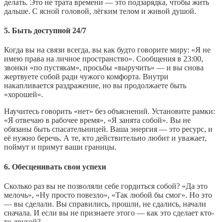
делать. Это не трата времени — это подзарядка, чтобы жить
дальше. С ясной головой, лёгким телом и живой душой.
5. Быть доступной 24/7
Когда вы на связи всегда, вы как будто говорите миру: «Я не
имею права на личное пространство». Сообщения в 23:00,
звонки «по пустякам», просьбы «выручить» — и вы снова
жертвуете собой ради чужого комфорта. Внутри
накапливается раздражение, но вы продолжаете быть
«хорошей».
Научитесь говорить «нет» без объяснений. Установите рамки:
«Я отвечаю в рабочее время», «Я занята собой». Вы не
обязаны быть спасательницей. Ваша энергия — это ресурс, и
её нужно беречь. А те, кто действительно любит и уважает,
поймут и примут ваши границы.
6. Обесценивать свои успехи
Сколько раз вы не позволяли себе гордиться собой? «Да это
мелочь», «Ну просто повезло», «Так любой бы смог». Но это
— вы сделали. Вы справились, прошли, не сдались, начали
сначала. И если вы не признаете этого — как это сделает кто-
то другой?