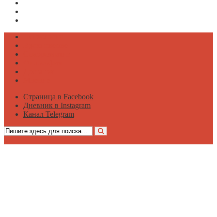
Страница в Facebook
Дневник в Instagram
Канал Telegram
Психология
Вдохновение
Саморазвитие
Философия
Достаток
Мнение
Страница в Facebook
Дневник в Instagram
Канал Telegram