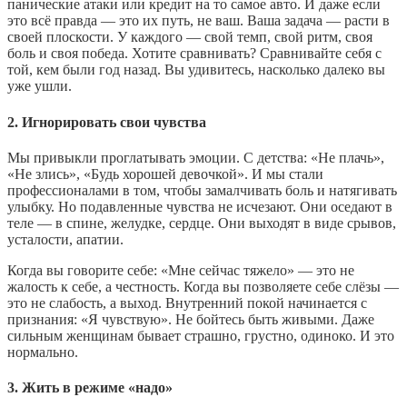
панические атаки или кредит на то самое авто. И даже если
это всё правда — это их путь, не ваш. Ваша задача — расти в
своей плоскости. У каждого — свой темп, свой ритм, своя
боль и своя победа. Хотите сравнивать? Сравнивайте себя с
той, кем были год назад. Вы удивитесь, насколько далеко вы
уже ушли.
2. Игнорировать свои чувства
Мы привыкли проглатывать эмоции. С детства: «Не плачь»,
«Не злись», «Будь хорошей девочкой». И мы стали
профессионалами в том, чтобы замалчивать боль и натягивать
улыбку. Но подавленные чувства не исчезают. Они оседают в
теле — в спине, желудке, сердце. Они выходят в виде срывов,
усталости, апатии.
Когда вы говорите себе: «Мне сейчас тяжело» — это не
жалость к себе, а честность. Когда вы позволяете себе слёзы —
это не слабость, а выход. Внутренний покой начинается с
признания: «Я чувствую». Не бойтесь быть живыми. Даже
сильным женщинам бывает страшно, грустно, одиноко. И это
нормально.
3. Жить в режиме «надо»