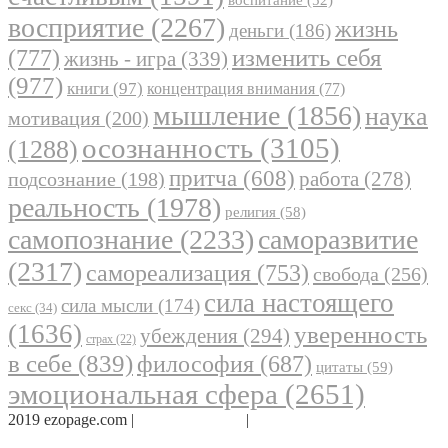
восприятие
(2267)
жизнь
деньги
(186)
(777)
изменить себя
жизнь - игра
(339)
(977)
книги
(97)
концентрация внимания
(77)
мышление
(1856)
наука
мотивация
(200)
осознанность
(3105)
(1288)
притча
(608)
работа
(278)
подсознание
(198)
реальность
(1978)
религия
(58)
самопознание
(2233)
саморазвитие
(2317)
самореализация
(753)
свобода
(256)
сила настоящего
сила мысли
(174)
секс
(34)
(1636)
уверенность
убеждения
(294)
страх
(22)
в себе
(839)
философия
(687)
цитаты
(59)
эмоциональная сфера
(2651)
2019 ezopage.com |
Обратная связь
|
О проекте