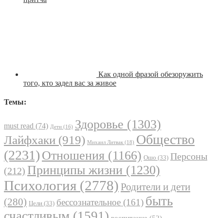
Как одной фразой обезоружить
того, кто задел вас за живое
Темы:
Здоровье
(1303)
must read
(74)
Дети
(16)
Общество
Лайфхаки
(919)
Михаил Литвак
(18)
(2231)
Отношения
(1166)
Персоны
Ошо
(33)
Принципы жизни
(1230)
(212)
Психология
(2778)
Родители и дети
быть
(280)
бессознательное
(161)
Цели
(33)
счастливым
(1591)
воспитание
(52)