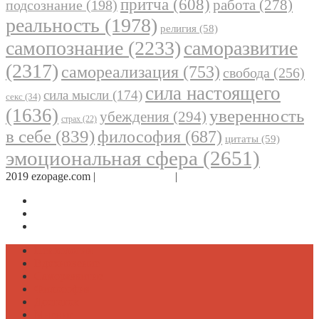
притча
(608)
работа
(278)
подсознание
(198)
реальность
(1978)
религия
(58)
самопознание
(2233)
саморазвитие
(2317)
самореализация
(753)
свобода
(256)
сила настоящего
сила мысли
(174)
секс
(34)
(1636)
уверенность
убеждения
(294)
страх
(22)
в себе
(839)
философия
(687)
цитаты
(59)
эмоциональная сфера
(2651)
2019 ezopage.com |
Обратная связь
|
О проекте
Страница в Facebook
Дневник в Instagram
Канал Telegram
Психология
Вдохновение
Саморазвитие
Философия
Достаток
Мнение