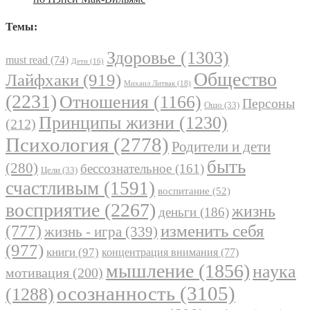
Темы:
Здоровье
(1303)
must read
(74)
Дети
(16)
Общество
Лайфхаки
(919)
Михаил Литвак
(18)
(2231)
Отношения
(1166)
Персоны
Ошо
(33)
Принципы жизни
(1230)
(212)
Психология
(2778)
Родители и дети
быть
(280)
бессознательное
(161)
Цели
(33)
счастливым
(1591)
воспитание
(52)
восприятие
(2267)
жизнь
деньги
(186)
(777)
изменить себя
жизнь - игра
(339)
(977)
книги
(97)
концентрация внимания
(77)
мышление
(1856)
наука
мотивация
(200)
осознанность
(3105)
(1288)