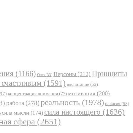
ения
(1166)
Принципы
Персоны
(212)
Ошо
(33)
 счастливым
(1591)
воспитание
(52)
мотивация
(200)
97)
концентрация внимания
(77)
реальность
(1978)
8)
работа
(278)
религия
(58)
сила настоящего
(1636)
сила мысли
(174)
)
ная сфера
(2651)