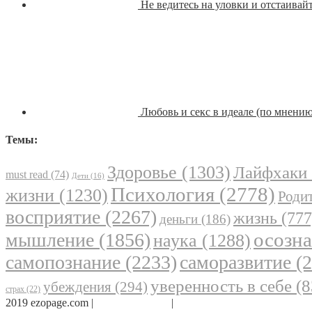
Не ведитесь на уловки и отстаивай
Любовь и секс в идеале (по мнени
Темы:
Здоровье
(1303)
Лайфхаки
must read
(74)
Дети
(16)
Психология
(2778)
жизни
(1230)
Родит
восприятие
(2267)
жизнь
(777
деньги
(186)
осозн
мышление
(1856)
наука
(1288)
самопознание
(2233)
саморазвитие
(2
уверенность в себе
(8
убеждения
(294)
страх
(22)
2019 ezopage.com |
Обратная связь
|
О проекте