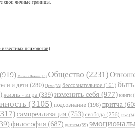
те свои личные границы.
ю известных психологов)
Общество
(2231)
Отнош
(919)
Михаил Литвак
(18)
быть
ели и дети
(280)
бессознательное
(161)
Цели
(33)
)
изменить себя
(977)
жизнь - игра
(339)
книги
(
анность
(3105)
притча
(60
подсознание
(198)
317)
самореализация
(753)
свобода
(256)
секс
(34
эмоциональ
39)
философия
(687)
цитаты
(59)