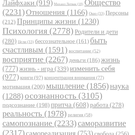
Общество
Лайфхаки
(919)
Михаил Литвак
(18)
(2231)
Отношения
(1166)
Персоны
Ошо
(33)
Принципы жизни
(1230)
(212)
Психология
(2778)
Родители и дети
быть
(280)
бессознательное
(161)
Цели
(33)
счастливым
(1591)
воспитание
(52)
восприятие
(2267)
жизнь
деньги
(186)
(777)
изменить себя
жизнь - игра
(339)
(977)
книги
(97)
концентрация внимания
(77)
мышление
(1856)
наука
мотивация
(200)
осознанность
(3105)
(1288)
притча
(608)
работа
(278)
подсознание
(198)
реальность
(1978)
религия
(58)
самопознание
(2233)
саморазвитие
(2317)
самореализация
(753)
свобода
(256)