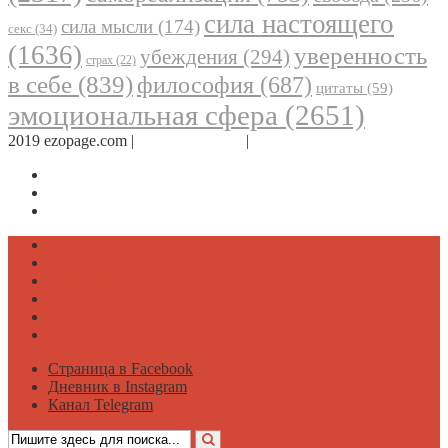
сила настоящего
сила мысли
(174)
секс
(34)
(1636)
уверенность
убеждения
(294)
страх
(22)
в себе
(839)
философия
(687)
цитаты
(59)
эмоциональная сфера
(2651)
2019 ezopage.com |
Обратная связь
|
О проекте
Страница в Facebook
Дневник в Instagram
Канал Telegram
Психология
Вдохновение
Саморазвитие
Философия
Достаток
Мнение
Страница в Facebook
Дневник в Instagram
Канал Telegram