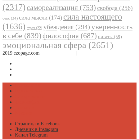
(2317)
самореализация
(753)
свобода
(256)
сила настоящего
сила мысли
(174)
секс
(34)
(1636)
уверенность
убеждения
(294)
страх
(22)
в себе
(839)
философия
(687)
цитаты
(59)
эмоциональная сфера
(2651)
2019 ezopage.com |
Обратная связь
|
О проекте
Страница в Facebook
Дневник в Instagram
Канал Telegram
Психология
Вдохновение
Саморазвитие
Философия
Достаток
Мнение
Страница в Facebook
Дневник в Instagram
Канал Telegram