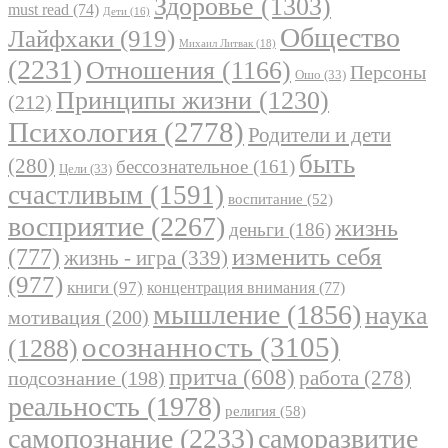
Здоровье
(1303)
must read
(74)
Дети
(16)
Общество
Лайфхаки
(919)
Михаил Литвак
(18)
(2231)
Отношения
(1166)
Персоны
Ошо
(33)
Принципы жизни
(1230)
(212)
Психология
(2778)
Родители и дети
быть
(280)
бессознательное
(161)
Цели
(33)
счастливым
(1591)
воспитание
(52)
восприятие
(2267)
жизнь
деньги
(186)
(777)
изменить себя
жизнь - игра
(339)
(977)
книги
(97)
концентрация внимания
(77)
мышление
(1856)
наука
мотивация
(200)
осознанность
(3105)
(1288)
притча
(608)
работа
(278)
подсознание
(198)
реальность
(1978)
религия
(58)
самопознание
(2233)
саморазвитие