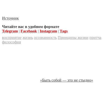
Источник
Читайте нас в удобном формате
Telegram
|
Facebook
|
Instagram
|
Tags
восприятие
жизнь
осознанность
Принципы жизни
притча
философия
«Быть собой — это не стыдно»