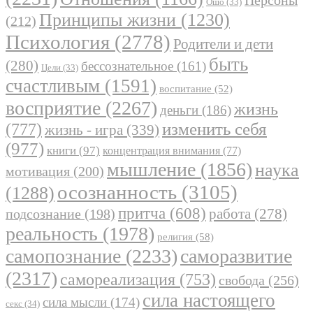
Ошо
(33)
Принципы жизни
(1230)
(212)
Психология
(2778)
Родители и дети
быть
(280)
бессознательное
(161)
Цели
(33)
счастливым
(1591)
воспитание
(52)
восприятие
(2267)
жизнь
деньги
(186)
(777)
изменить себя
жизнь - игра
(339)
(977)
книги
(97)
концентрация внимания
(77)
мышление
(1856)
наука
мотивация
(200)
осознанность
(3105)
(1288)
притча
(608)
работа
(278)
подсознание
(198)
реальность
(1978)
религия
(58)
самопознание
(2233)
саморазвитие
(2317)
самореализация
(753)
свобода
(256)
сила настоящего
сила мысли
(174)
секс
(34)