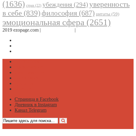
(1636)
уверенность
убеждения
(294)
страх
(22)
в себе
(839)
философия
(687)
цитаты
(59)
эмоциональная сфера
(2651)
2019 ezopage.com |
Обратная связь
|
О проекте
Страница в Facebook
Дневник в Instagram
Канал Telegram
Психология
Вдохновение
Саморазвитие
Философия
Достаток
Мнение
Страница в Facebook
Дневник в Instagram
Канал Telegram