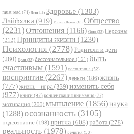
Здоровье
(1303)
must read
(74)
Дети
(16)
Общество
Лайфхаки
(919)
Михаил Литвак
(18)
(2231)
Отношения
(1166)
Персоны
Ошо
(33)
Принципы жизни
(1230)
(212)
Психология
(2778)
Родители и дети
быть
(280)
бессознательное
(161)
Цели
(33)
счастливым
(1591)
воспитание
(52)
восприятие
(2267)
жизнь
деньги
(186)
(777)
изменить себя
жизнь - игра
(339)
(977)
книги
(97)
концентрация внимания
(77)
мышление
(1856)
наука
мотивация
(200)
осознанность
(3105)
(1288)
притча
(608)
работа
(278)
подсознание
(198)
реальность
(1978)
религия
(58)