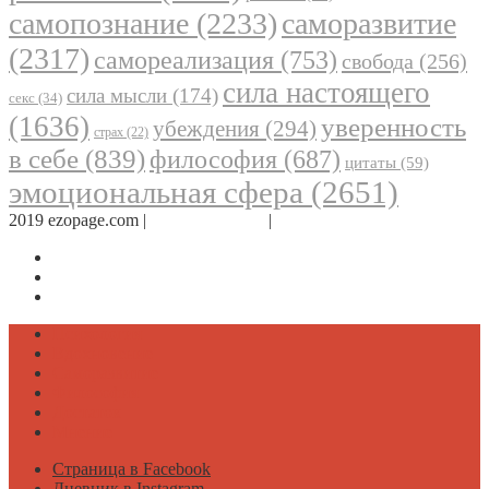
самопознание
(2233)
саморазвитие
(2317)
самореализация
(753)
свобода
(256)
сила настоящего
сила мысли
(174)
секс
(34)
(1636)
уверенность
убеждения
(294)
страх
(22)
в себе
(839)
философия
(687)
цитаты
(59)
эмоциональная сфера
(2651)
2019 ezopage.com |
Обратная связь
|
О проекте
Страница в Facebook
Дневник в Instagram
Канал Telegram
Психология
Вдохновение
Саморазвитие
Философия
Достаток
Мнение
Страница в Facebook
Дневник в Instagram