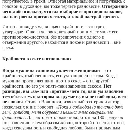
погружаетесь в грехи. Отвергая материальное и погружаясь с
головой в духовное, вы тоже теряете равновесие.
Отвержение
чего-либо означает, что вы выбираете противоположное,
вы настроены против чего-то, и такой настрой грешен.
Идти на поводу ума, впадая в крайности – это грех,
утверждает Ошо, а человек, который принимает мир с его
противоположностями, без предпочтения одного и
отвержения другого, находится в покое и равновесии – вне
греха.
Крайности в сексе и отношениях
Когда мужчина слишком увлечен женщинами
– это
крайность, озабоченность, его ум заполнен сексом. Когда
мужчина против женщин, против секса – он в другой
крайности, но его ум опять-таки заполнен сексом.
Нет
разницы, вы «за» или «против» чего-то, ваш ум заполнен
тем объектом, о котором вы думаете, вы не свободны, вам
нет покоя
. Стивен Волински, известный эзотерик и автор
нескольких книг, говорит:
«Пока я соблюдал (в течение двух
лет) целибат, меня обуревали немыслимые сексуальные
фантазии»
. Для автора это было поворотом на 180 градусов
по сравнению с тем образом жизни, который он вел до этого,
когда сексуальность и свободная любовь были привычным