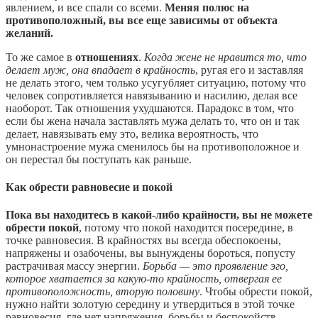
явлением, и все спали со всеми.
Меняя полюс на
противоположный, вы все еще зависимы от объекта
желаний.
То же самое в
отношениях
.
Когда жене не нравится то, что
делает муж, она впадает в крайность
, ругая его и заставляя
не делать этого, чем только усугубляет ситуацию, потому что
человек сопротивляется навязыванию и насилию, делая все
наоборот. Так отношения ухудшаются. Парадокс в том, что
если бы жена начала заставлять мужа делать то, что он и так
делает, навязывать ему это, велика вероятность, что
умнонастроение мужа сменилось бы на противоположное и
он перестал бы поступать как раньше.
Как обрести равновесие и покой
Пока вы находитесь в какой-либо крайности, вы не можете
обрести покой
, потому что покой находится посередине, в
точке равновесия. В крайностях вы всегда обеспокоены,
напряжены и озабочены, вы вынуждены бороться, попусту
растрачивая массу энергии.
Борьба — это проявление эго,
которое хватается за какую-то крайность, отвергая ее
противоположность, вторую половину
. Чтобы обрести покой,
нужно найти золотую середину и утвердиться в этой точке
равновесия, где нет напряжения, борьбы и беспокойств.