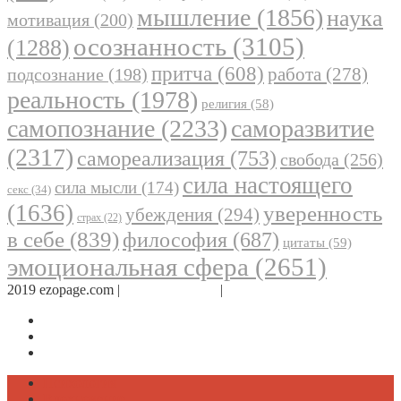
мышление
(1856)
наука
мотивация
(200)
осознанность
(3105)
(1288)
притча
(608)
работа
(278)
подсознание
(198)
реальность
(1978)
религия
(58)
самопознание
(2233)
саморазвитие
(2317)
самореализация
(753)
свобода
(256)
сила настоящего
сила мысли
(174)
секс
(34)
(1636)
уверенность
убеждения
(294)
страх
(22)
в себе
(839)
философия
(687)
цитаты
(59)
эмоциональная сфера
(2651)
2019 ezopage.com |
Обратная связь
|
О проекте
Страница в Facebook
Дневник в Instagram
Канал Telegram
Психология
Вдохновение