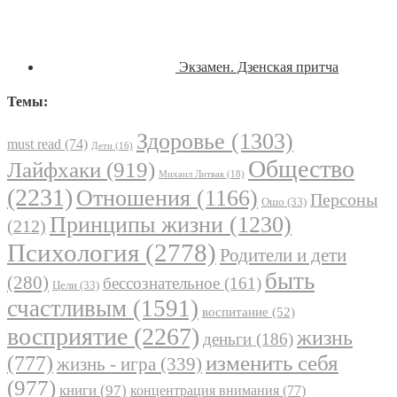
Экзамен. Дзенская притча
Темы:
Здоровье
(1303)
must read
(74)
Дети
(16)
Общество
Лайфхаки
(919)
Михаил Литвак
(18)
(2231)
Отношения
(1166)
Персоны
Ошо
(33)
Принципы жизни
(1230)
(212)
Психология
(2778)
Родители и дети
быть
(280)
бессознательное
(161)
Цели
(33)
счастливым
(1591)
воспитание
(52)
восприятие
(2267)
жизнь
деньги
(186)
(777)
изменить себя
жизнь - игра
(339)
(977)
книги
(97)
концентрация внимания
(77)