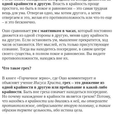
одной крайности в другую
. Впасть в крайность проще
простого, но быть в покое и равновесии – это самая трудная
вещь для ума. Отвергая одно, мы хотим другого, а затем
отвергаем и это, желая его противоположность или что-то еще
– и это бесконечно.
Ошо сравнивает
ум с маятником в часах
, который постоянно
движется из одной стороны в другую, меняя одну крайность
на другую. Если остановить ум, мышление прекратится, ход
часов остановится. Нет мыслей, есть только присутствующее
сознание. Тогда вы находитесь посередине, в самом центре
своего существа, в полном покое и равновесии. Вы видите
противоположности, находясь вне их.
Что такое грех?
В книге «Горчичное зерно», где Ошо комментирует и
объясняет учение
Иисуса Христа
,
грех – это движение из
одной крайности в другую или пребывание в какой-либо
крайности
. Быть вне греха означает находиться посередине.
Но почему нахождение в крайности является грехом? Потому,
что
находясь в крайности или двигаясь к ней, вы отвергаете
противоположное, отбрасываете вторую половину, и таким
образом теряете цельность
, ибо истина цела.