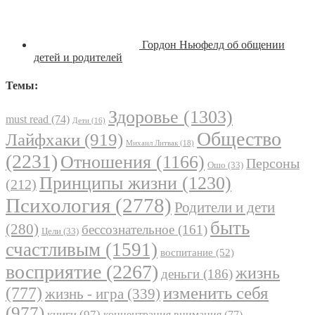
Гордон Ньюфелд об общении
детей и родителей
Темы:
Здоровье
(1303)
must read
(74)
Дети
(16)
Общество
Лайфхаки
(919)
Михаил Литвак
(18)
(2231)
Отношения
(1166)
Персоны
Ошо
(33)
Принципы жизни
(1230)
(212)
Психология
(2778)
Родители и дети
быть
(280)
бессознательное
(161)
Цели
(33)
счастливым
(1591)
воспитание
(52)
восприятие
(2267)
жизнь
деньги
(186)
(777)
изменить себя
жизнь - игра
(339)
(977)
книги
(97)
концентрация внимания
(77)