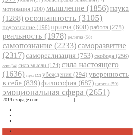
мышление
(1856)
наука
мотивация
(200)
осознанность
(3105)
(1288)
притча
(608)
работа
(278)
подсознание
(198)
реальность
(1978)
религия
(58)
самопознание
(2233)
саморазвитие
(2317)
самореализация
(753)
свобода
(256)
сила настоящего
сила мысли
(174)
секс
(34)
(1636)
уверенность
убеждения
(294)
страх
(22)
в себе
(839)
философия
(687)
цитаты
(59)
эмоциональная сфера
(2651)
2019 ezopage.com |
Обратная связь
|
О проекте
Страница в Facebook
Дневник в Instagram
Канал Telegram
Психология