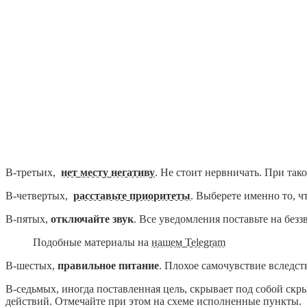
В-третьих,
нет месту негативу
. Не стоит нервничать. При тако
В-четвертых,
расставьте приоритеты
. Выберете именно то, ч
В-пятых,
отключайте звук
. Все уведомления поставьте на без
Подобные материалы на
нашем Telegram
В-шестых,
правильное питание
. Плохое самочувствие вследс
В-седьмых, иногда поставленная цель, скрывает под собой ск
действий. Отмечайте при этом на схеме исполненные пункты.