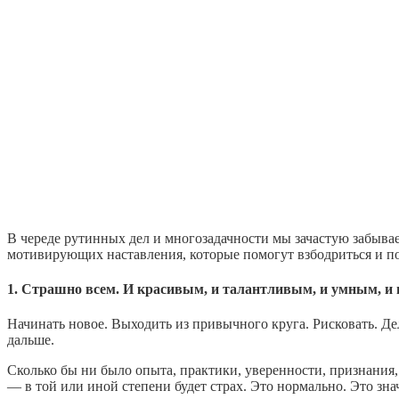
В череде рутинных дел и многозадачности мы зачастую забывае
мотивирующих наставления, которые помогут взбодриться и п
1. Страшно всем. И красивым, и талантливым, и умным, и 
Начинать новое. Выходить из привычного круга. Рисковать. Дел
дальше.
Сколько бы ни было опыта, практики, уверенности, признания, 
— в той или иной степени будет страх. Это нормально. Это знач