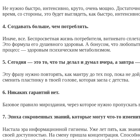
Не нужно быстро, интенсивно, круто, очень мощно. Достаточно
время, со стороны, это будет выглядеть, как быстро, интенсивн
4. Создавать больше, чем потреблять.
Иначе, все. Беспросветная жизнь потребителя, витиевато спле
Это формула его душевного здоровья. А бонусом, что любопытн
процесс — здоровым психическим метаболизмом.
5. Сегодня — это то, что ты делал и думал вчера, а завтра 
Эту фразу нужно повторять, как мантру до тех пор, пока не до
сменить пластинку в твоей голове, которая заела с детства.
6. Никаких гарантий нет.
Базовое правило мироздания, через которое нужно пропускать 
7. Эпоха сокровенных знаний, которые могут что-то изменит
Настала эра информационной гигиены. Уже лет пять, как знан
своей доступностью. На смену пришла концентрация. Способнос