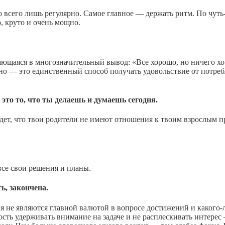
 всего лишь регулярно. Самое главное — держать ритм. По чуть-
о, круто и очень мощно.
тающаяся в многозначительный вывод: «Все хорошо, но ничего хо
о — это единственный способ получать удовольствие от потребле
— это то, что ты делаешь и думаешь сегодня.
йдет, что твои родители не имеют отношения к твоим взрослым п
все свои решения и планы.
ь, закончена.
ия не являются главной валютой в вопросе достижений и какого
ть удерживать внимание на задаче и не расплескивать интерес 