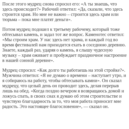
После этого мудрец снова спросил его: «А ты знаешь, что
здесь происходит?» Рабочий ответил: «Да, сказали, что здесь
строится храм. Но мне не важно – строится здесь храм или
тюрьма – пока мне платят деньги».
Потом мудрец подошел к третьему рабочему, который тоже
обтесывал камень, и задал тот же вопрос. Каменотес ответил:
«Мы строим храм. У нас здесь нет храма, и каждый год во
время фестивалей нам приходится ехать в соседнюю деревню.
Знаете, каждый раз, ударяя о камень, я слышу чудесную
музыку – храм оживает и пробуждает праздничное настроение
в нашей сонной деревне».
Мудрец спросил: «Как долго ты работаешь на этой стройке?».
Мужчина ответил: «Я не думаю о времени – наступает утро, и
я собираюсь на работу, чтобы обтесывать камни». Он сказал
мудрецу, что целый день он проводит здесь, делая перерыв
лишь на обед. «Когда поздно вечером я возвращаюсь домой и
ложусь спать, в своих снах я думаю об этом строительстве и
чувствую благодарность за то, что моя работа приносит мне
радость. Это настоящее благословение», — сказал он.