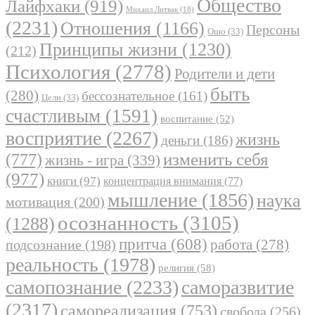
Общество
Лайфхаки
(919)
Михаил Литвак
(18)
(2231)
Отношения
(1166)
Персоны
Ошо
(33)
Принципы жизни
(1230)
(212)
Психология
(2778)
Родители и дети
быть
(280)
бессознательное
(161)
Цели
(33)
счастливым
(1591)
воспитание
(52)
восприятие
(2267)
жизнь
деньги
(186)
(777)
изменить себя
жизнь - игра
(339)
(977)
книги
(97)
концентрация внимания
(77)
мышление
(1856)
наука
мотивация
(200)
осознанность
(3105)
(1288)
притча
(608)
работа
(278)
подсознание
(198)
реальность
(1978)
религия
(58)
самопознание
(2233)
саморазвитие
(2317)
самореализация
(753)
свобода
(256)