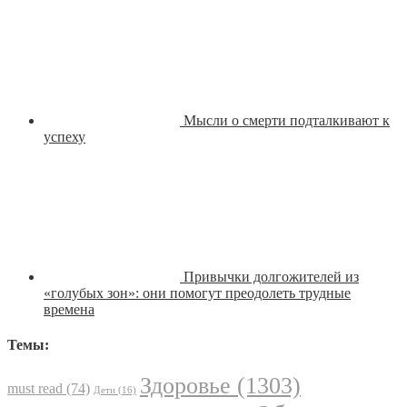
Мысли о смерти подталкивают к
успеху
Привычки долгожителей из
«голубых зон»: они помогут преодолеть трудные
времена
Темы:
Здоровье
(1303)
must read
(74)
Дети
(16)