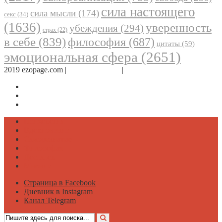
сила настоящего
сила мысли
(174)
секс
(34)
(1636)
уверенность
убеждения
(294)
страх
(22)
в себе
(839)
философия
(687)
цитаты
(59)
эмоциональная сфера
(2651)
2019 ezopage.com |
Обратная связь
|
О проекте
Страница в Facebook
Дневник в Instagram
Канал Telegram
Психология
Вдохновение
Саморазвитие
Философия
Достаток
Мнение
Страница в Facebook
Дневник в Instagram
Канал Telegram