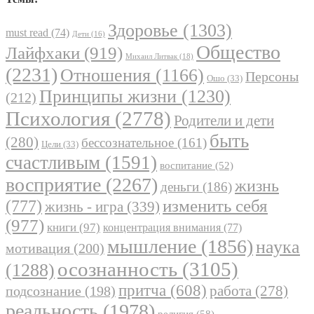
Здоровье
(1303)
must read
(74)
Дети
(16)
Общество
Лайфхаки
(919)
Михаил Литвак
(18)
(2231)
Отношения
(1166)
Персоны
Ошо
(33)
Принципы жизни
(1230)
(212)
Психология
(2778)
Родители и дети
быть
(280)
бессознательное
(161)
Цели
(33)
счастливым
(1591)
воспитание
(52)
восприятие
(2267)
жизнь
деньги
(186)
(777)
изменить себя
жизнь - игра
(339)
(977)
книги
(97)
концентрация внимания
(77)
мышление
(1856)
наука
мотивация
(200)
осознанность
(3105)
(1288)
притча
(608)
работа
(278)
подсознание
(198)
реальность
(1978)
религия
(58)