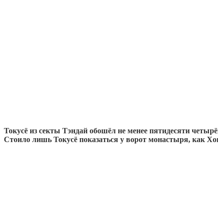
Токусё из секты Тэндай обошёл не менее пятидесяти четырёх
Стоило лишь Токусё показаться у ворот монастыря, как Хог