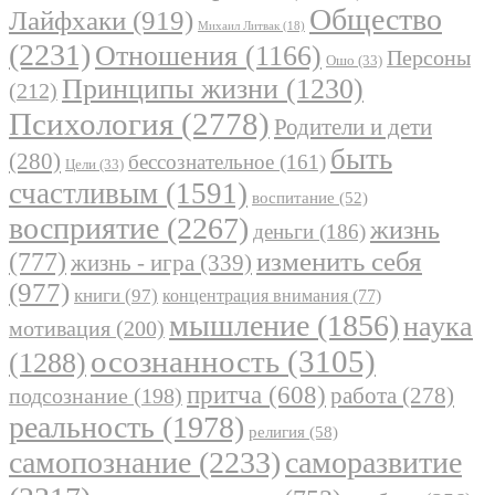
Общество
Лайфхаки
(919)
Михаил Литвак
(18)
(2231)
Отношения
(1166)
Персоны
Ошо
(33)
Принципы жизни
(1230)
(212)
Психология
(2778)
Родители и дети
быть
(280)
бессознательное
(161)
Цели
(33)
счастливым
(1591)
воспитание
(52)
восприятие
(2267)
жизнь
деньги
(186)
(777)
изменить себя
жизнь - игра
(339)
(977)
книги
(97)
концентрация внимания
(77)
мышление
(1856)
наука
мотивация
(200)
осознанность
(3105)
(1288)
притча
(608)
работа
(278)
подсознание
(198)
реальность
(1978)
религия
(58)
самопознание
(2233)
саморазвитие