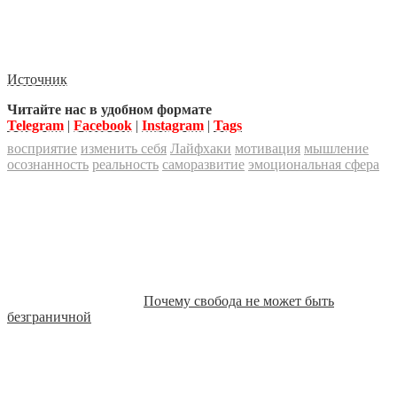
Источник
Читайте нас в удобном формате
Telegram
|
Facebook
|
Instagram
|
Tags
восприятие
изменить себя
Лайфхаки
мотивация
мышление
осознанность
реальность
саморазвитие
эмоциональная сфера
Почему свобода не может быть
безграничной