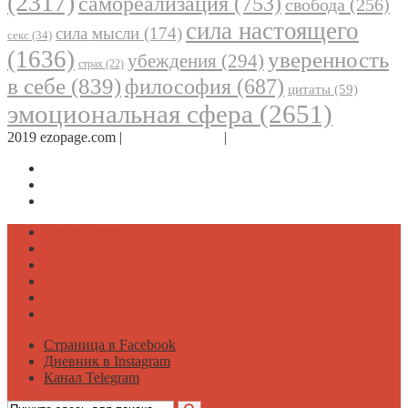
(2317)
самореализация
(753)
свобода
(256)
сила настоящего
сила мысли
(174)
секс
(34)
(1636)
уверенность
убеждения
(294)
страх
(22)
в себе
(839)
философия
(687)
цитаты
(59)
эмоциональная сфера
(2651)
2019 ezopage.com |
Обратная связь
|
О проекте
Страница в Facebook
Дневник в Instagram
Канал Telegram
Психология
Вдохновение
Саморазвитие
Философия
Достаток
Мнение
Страница в Facebook
Дневник в Instagram
Канал Telegram