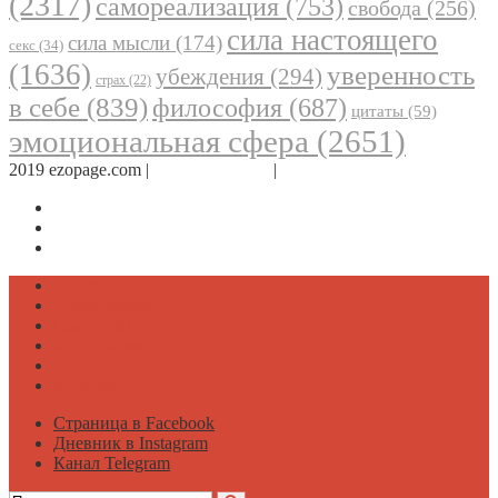
(2317)
самореализация
(753)
свобода
(256)
сила настоящего
сила мысли
(174)
секс
(34)
(1636)
уверенность
убеждения
(294)
страх
(22)
в себе
(839)
философия
(687)
цитаты
(59)
эмоциональная сфера
(2651)
2019 ezopage.com |
Обратная связь
|
О проекте
Страница в Facebook
Дневник в Instagram
Канал Telegram
Психология
Вдохновение
Саморазвитие
Философия
Достаток
Мнение
Страница в Facebook
Дневник в Instagram
Канал Telegram