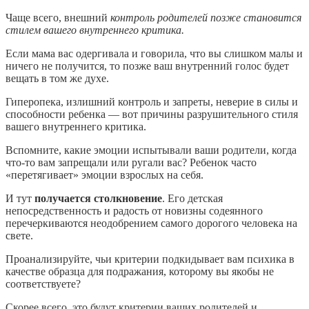
Чаще всего, внешний
контроль родителей позже становится
стилем вашего внутреннего критика.
Если мама вас одергивала и говорила, что вы слишком малы и
ничего не получится, то позже ваш внутренний голос будет
вещать в том же духе.
Гиперопека, излишний контроль и запреты, неверие в силы и
способности ребенка — вот причины разрушительного стиля
вашего внутреннего критика.
Вспомните, какие эмоции испытывали ваши родители, когда
что-то вам запрещали или ругали вас? Ребенок часто
«перетягивает» эмоции взрослых на себя.
И тут
получается столкновение
. Его детская
непосредственность и радость от новизны содеянного
перечеркиваются неодобрением самого дорогого человека на
свете.
Проанализируйте, чьи критерии подкидывает вам психика в
качестве образца для подражания, которому вы якобы не
соответствуете?
Скорее всего, это будут критерии ваших родителей и