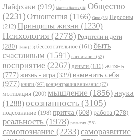
Общество
Лайфхаки
(919)
Михаил Литвак
(18)
(2231)
Отношения
(1166)
Персоны
Ошо
(33)
Принципы жизни
(1230)
(212)
Психология
(2778)
Родители и дети
быть
(280)
бессознательное
(161)
Цели
(33)
счастливым
(1591)
воспитание
(52)
восприятие
(2267)
жизнь
деньги
(186)
(777)
изменить себя
жизнь - игра
(339)
(977)
книги
(97)
концентрация внимания
(77)
мышление
(1856)
наука
мотивация
(200)
осознанность
(3105)
(1288)
притча
(608)
работа
(278)
подсознание
(198)
реальность
(1978)
религия
(58)
самопознание
(2233)
саморазвитие