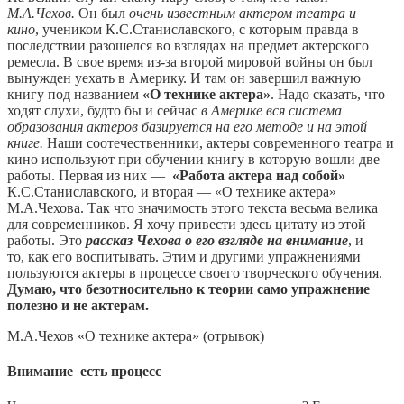
М.А.Чехов.
Он был
очень известным актером театра и
кино
, учеником К.С.Станиславского, с которым правда в
последствии разошелся во взглядах на предмет актерского
ремесла. В свое время из-за второй мировой войны он был
вынужден уехать в Америку. И там он завершил важную
книгу под названием
«О технике актера»
. Надо сказать, что
ходят слухи, будто бы и сейчас
в Америке вся система
образования актеров базируется на его методе и на этой
книге.
Наши соотечественники, актеры современного театра и
кино используют при обучении книгу в которую вошли две
работы. Первая из них —
«Работа актера над собой»
К.С.Станиславского, и вторая — «О технике актера»
М.А.Чехова. Так что значимость этого текста весьма велика
для современников. Я хочу привести здесь цитату из этой
работы. Это
рассказ Чехова о его взгляде на внимание
, и
то, как его воспитывать. Этим и другими упражнениями
пользуются актеры в процессе своего творческого обучения.
Думаю, что безотносительно к теории само упражнение
полезно и не актерам.
М.А.Чехов «О технике актера» (отрывок)
Внимание есть процесс