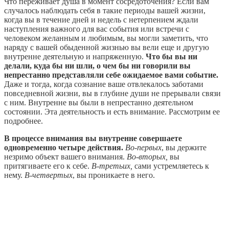
Что переживает душа в момент сосредоточения? Если вам
случалось наблюдать себя в такие периоды вашей жизни,
когда вы в течение дней и недель с нетерпением ждали
наступления важного для вас события или встречи с
человеком желанным и любимым, вы могли заметить, что
наряду с вашей обыденной жизнью вы вели еще и другую
внутренне деятельную и напряженную.
Что бы вы ни
делали, куда бы ни шли, о чем бы ни говорили вы
непрестанно представляли себе ожидаемое вами событие.
Даже и тогда, когда сознание ваше отвлекалось заботами
повседневной жизни, вы в глубине души не прерывали связи
с ним. Внутренне вы были в непрестанно деятельном
состоянии. Эта деятельность и есть внимание. Рассмотрим ее
подробнее.
В процессе внимания вы внутренне совершаете
одновременно четыре действия.
Во-первых
, вы держите
незримо объект вашего внимания.
Во-вторых,
вы
притягиваете его к себе.
В-третьих,
сами устремляетесь к
нему.
В-четвертых
, вы проникаете в него.