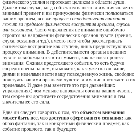
физического усилия и протекает целиком в области души.
Даже в том случае, когда объектом вашего внимания является
видимый предмет и вы принуждены физически пользоваться
вашим зрением, все же
процесс сосредоточения внимания
лежит за пределом физического восприятия зрением, слухом
или осязанием.
Часто упражнения не внимание ошибочно
строятся на напряжении физических органов чувств (зрения,
слуха, осязания и т.д.), вместо того чтобы рассматривать
физическое восприятие как ступень, лишь предшествующую
процессу внимания. В действительности органы внешних
чувств освобождаются в тот момент, как начался процесс
внимания. Ожидая предстоящего события, то есть будучи
сосредоточены на нем, вы можете, как я уже сказал выше,
днями и неделями вести вашу повседневную жизнь, свободно
пользуясь вашими органами чувств: внимание протекает за их
пределами. И даже (вы заметите это при дальнейших
упражнениях) чем меньше напряжены органы ваших чувств,
тем скорее вы достигаете сосредоточения внимания и тем
значительнее его сила.
Едва ли следует говорить о том, что
объектом внимания
может быть все, что доступно сфере вашего сознания:
как
образ фантазии, так и конкретный физический предмет, как
событие прошлого, так и будущего.