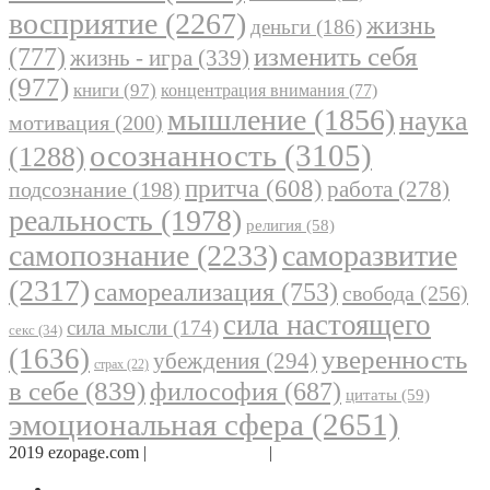
восприятие
(2267)
жизнь
деньги
(186)
(777)
изменить себя
жизнь - игра
(339)
(977)
книги
(97)
концентрация внимания
(77)
мышление
(1856)
наука
мотивация
(200)
осознанность
(3105)
(1288)
притча
(608)
работа
(278)
подсознание
(198)
реальность
(1978)
религия
(58)
самопознание
(2233)
саморазвитие
(2317)
самореализация
(753)
свобода
(256)
сила настоящего
сила мысли
(174)
секс
(34)
(1636)
уверенность
убеждения
(294)
страх
(22)
в себе
(839)
философия
(687)
цитаты
(59)
эмоциональная сфера
(2651)
2019 ezopage.com |
Обратная связь
|
О проекте
Страница в Facebook