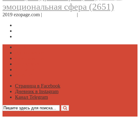
эмоциональная сфера
(2651)
2019 ezopage.com |
Обратная связь
|
О проекте
Страница в Facebook
Дневник в Instagram
Канал Telegram
Психология
Вдохновение
Саморазвитие
Философия
Достаток
Мнение
Страница в Facebook
Дневник в Instagram
Канал Telegram