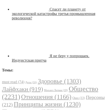
Спасет ли планету от
экологической катастрофы третья промышленная
революция?
Я не беру у попрошаек.
Индуистская притча
Темы:
Здоровье
(1303)
must read
(74)
Дети
(16)
Общество
Лайфхаки
(919)
Михаил Литвак
(18)
(2231)
Отношения
(1166)
Персоны
Ошо
(33)
Принципы жизни
(1230)
(212)