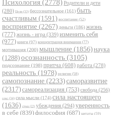
Психология
(2778)
Родители и дети
быть
(280)
бессознательное
(161)
Цели
(33)
счастливым
(1591)
воспитание
(52)
восприятие
(2267)
жизнь
деньги
(186)
(777)
изменить себя
жизнь - игра
(339)
(977)
книги
(97)
концентрация внимания
(77)
мышление
(1856)
наука
мотивация
(200)
осознанность
(3105)
(1288)
притча
(608)
работа
(278)
подсознание
(198)
реальность
(1978)
религия
(58)
самопознание
(2233)
саморазвитие
(2317)
самореализация
(753)
свобода
(256)
сила настоящего
сила мысли
(174)
секс
(34)
(1636)
уверенность
убеждения
(294)
страх
(22)
в себе
(839)
философия
(687)
цитаты
(59)