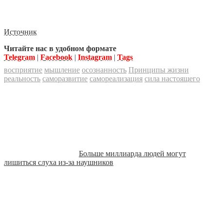
Источник
Читайте нас в удобном формате
Telegram
|
Facebook
|
Instagram
|
Tags
восприятие
мышление
осознанность
Принципы жизни
реальность
саморазвитие
самореализация
сила настоящего
Больше миллиарда людей могут
лишиться слуха из-за наушников