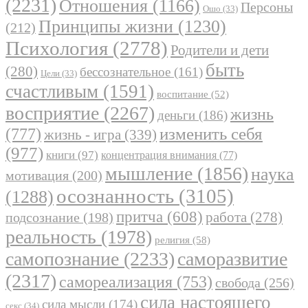
(2231)
Отношения
(1166)
Персоны
Ошо
(33)
Принципы жизни
(1230)
(212)
Психология
(2778)
Родители и дети
быть
(280)
бессознательное
(161)
Цели
(33)
счастливым
(1591)
воспитание
(52)
восприятие
(2267)
жизнь
деньги
(186)
(777)
изменить себя
жизнь - игра
(339)
(977)
книги
(97)
концентрация внимания
(77)
мышление
(1856)
наука
мотивация
(200)
осознанность
(3105)
(1288)
притча
(608)
работа
(278)
подсознание
(198)
реальность
(1978)
религия
(58)
самопознание
(2233)
саморазвитие
(2317)
самореализация
(753)
свобода
(256)
сила настоящего
сила мысли
(174)
секс
(34)