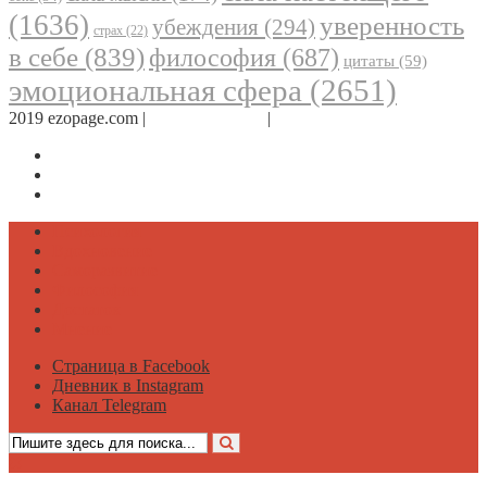
(1636)
уверенность
убеждения
(294)
страх
(22)
в себе
(839)
философия
(687)
цитаты
(59)
эмоциональная сфера
(2651)
2019 ezopage.com |
Обратная связь
|
О проекте
Страница в Facebook
Дневник в Instagram
Канал Telegram
Психология
Вдохновение
Саморазвитие
Философия
Достаток
Мнение
Страница в Facebook
Дневник в Instagram
Канал Telegram