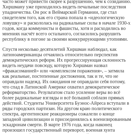
часто может привести скорее к разрушению, чем к созиданию.
Хиршману уже приходилось видеть печальные последствия
упадничества. Он рос в Веймарской Германии, где стал
свидетелем того, как его страна попала в «идеологическую
ловушку» и раскололась на радикальные силы в начале 1930-х
годов, когда коммунисты и фашисты, хотя и расходились во
мнениях насчёт всего остального, согласились разрушить
республику в погоне за своими конкурирующими утопиями.
Спустя несколько десятилетий Хиршман наблюдал, как
латиноамериканцы отчаялись относительно перспектив
демократических реформ. Их прогрессирующая склонность
видеть неудачи повсюду, которую Хиршман назвал
«фракасоманией» или «комплексом поражения», – затмила
как реальные, постепенные достижения, так и те, что не
оправдали надежд. Их ожидания не оправдали себя потому,
что спад в Латинской Америке охватил демократическое
реформаторство. Результатом стало усиление веры во всё
более радикальные взгляды и всё больший соблазн прямых
действий. Студенты Университета Буэнос-Айреса вступали в
ряды городских партизан. На другом краю политического
спектра, аргентинские реакционеры сожалели о конце
западной цивилизации и присоединялись к военизированным
эскадронам смерти. В марте 1976 года, когда наконец
произошел государственный переворот, военная хунта