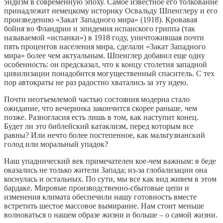
эндизм в современную эпоху. Самое известное его толкование
принадлежит немецкому историку Освальду Шпенглеру и его
произведению «Закат Западного мира» (1918). Кровавая
бойня во Фландрии и эпидемия испанского гриппа (так
называемой «испанки») в 1918 году, уничтожившая почти
пять процентов населения мира, сделали «Закат Западного
мира» более чем актуальным. Шпенглер добавил еще одну
особенность: он предсказал, что к концу столетия западной
цивилизации понадобится могущественный спаситель. С тех
пор автократы не раз радостно хватались за эту идею.
Почти неотъемлемой частью состояния модерна стало
ожидание, что вечеринка закончится скорее раньше, чем
позже. Разногласия есть лишь в том, как наступит конец.
Будет ли это библейский катаклизм, перед которым все
равны? Или нечто более постепенное, как мальтузианский
голод или моральный упадок?
Наш упаднический век примечателен кое-чем важным: в беде
оказались не только жители Запада; из-за глобализации она
коснулась и остальных. По сути, мы все как вид живем в этом
бардаке. Мировые производственно-сбытовые цепи и
изменения климата обеспечили нашу готовность вместе
встретить шестое массовое вымирание. Нам стоит меньше
волноваться о нашем образе жизни и больше – о самой жизни.