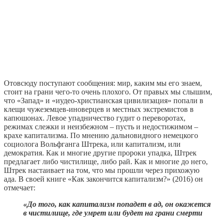
Отовсюду поступают сообщения: мир, каким мы его знаем,
стоит на грани чего-то очень плохого. От правых мы слышим,
что «Запад» и «иудео-христианская цивилизация» попали в
клещи чужеземцев-иноверцев и местных экстремистов в
капюшонах. Левое упадничество гудит о переворотах,
режимах слежки и неизбежном – пусть и недостижимом –
крахе капитализма. По мнению дальновидного немецкого
социолога Вольфганга Штрека, или капитализм, или
демократия. Как и многие другие пророки упадка, Штрек
предлагает либо чистилище, либо рай. Как и многие до него,
Штрек настаивает на том, что мы прошли через прихожую
ада. В своей книге «Как закончится капитализм?» (2016) он
отмечает:
«До того, как капитализм попадет в ад, он окажется
в чистилище, где умрет или будет на грани смерти