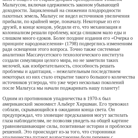
Мальтусом, включая одержимость законом убывающей
доходности. Зацикленный на снижении плодородности
пахотных земель, Мальтус не видел источников увеличения
прибыли, по крайней мере, поначалу. Некоторые из его
друзей, в конце концов, убедили его, что механизация и
колониализм решали проблему, когда слишком мало еды и
слишком много едоков. Более поздние издания его «Очерка о
принципе народонаселения» (1798) подверглись изменениям
ради освещения этого вопроса. Точно также системные
аналитики Массачусетского технологического института
создали симуляции целого мира, но не заметили таких
мелочей, как изобретательность, способность решать
проблемы и адаптация, – нежелательным последствием
некоторых из них стало открытие такого большого количества
источников углерода, что уже через несколько поколений
после Мальтуса мы начали поджаривать нашу планету!
Одним из противников упадничества в 1970-х был
американский экономист Альберт Хиршман. Его тревожил
соблазн, скрывающийся в ожидании конца света. Он
предупреждал, что зловещие предсказания могут застилать
глаза наблюдателям, не позволяя увидеть на общей картине
уравновешивающие силы, позитивные истории и проблески
решений. Это происходит из-за того, что сторонники
упадничества путают возрастающие боли перемен с