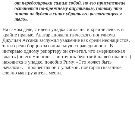
от передозировки самим собой, но его присутствие
останется по-прежнему ощутимым, потому что
никто не будет в силах убрать его разлагающееся
тело».
На самом деле, с идеей упадка согласны и крайне левые, и
крайне правые. Аватар апокалиптического популизма
Джулиан Ассанж заслужил уважение как среди неонацистов,
так и среди борцов за социальную справедливость. В
интервью одному репортеру он отметил, что американская
власть (по его мнению — источник бедствий нашей планеты)
находится в упадке, подобно Риму. «Это может быть
началом», – прошептал он с улыбкой, повторяя сказанное,
словно мантру ангела мести.