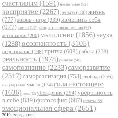
счастливым
(1591)
воспитание
(52)
восприятие
(2267)
жизнь
деньги
(186)
(777)
изменить себя
жизнь - игра
(339)
(977)
книги
(97)
концентрация внимания
(77)
мышление
(1856)
наука
мотивация
(200)
осознанность
(3105)
(1288)
притча
(608)
работа
(278)
подсознание
(198)
реальность
(1978)
религия
(58)
самопознание
(2233)
саморазвитие
(2317)
самореализация
(753)
свобода
(256)
сила настоящего
сила мысли
(174)
секс
(34)
(1636)
уверенность
убеждения
(294)
страх
(22)
в себе
(839)
философия
(687)
цитаты
(59)
эмоциональная сфера
(2651)
2019 ezopage.com |
Обратная связь
|
О проекте