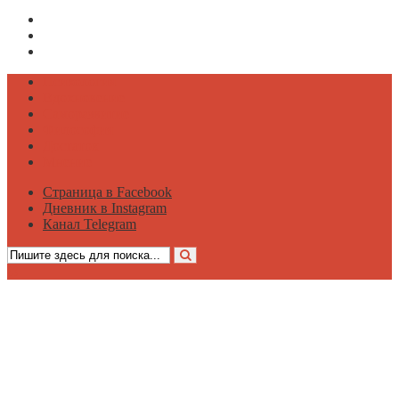
Страница в Facebook
Дневник в Instagram
Канал Telegram
Психология
Вдохновение
Саморазвитие
Философия
Достаток
Мнение
Страница в Facebook
Дневник в Instagram
Канал Telegram