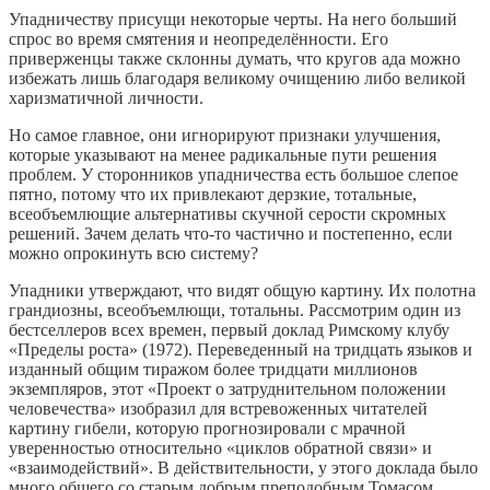
Упадничеству присущи некоторые черты. На него больший
спрос во время смятения и неопределённости. Его
приверженцы также склонны думать, что кругов ада можно
избежать лишь благодаря великому очищению либо великой
харизматичной личности.
Но самое главное, они игнорируют признаки улучшения,
которые указывают на менее радикальные пути решения
проблем. У сторонников упадничества есть большое слепое
пятно, потому что их привлекают дерзкие, тотальные,
всеобъемлющие альтернативы скучной серости скромных
решений. Зачем делать что-то частично и постепенно, если
можно опрокинуть всю систему?
Упадники утверждают, что видят общую картину. Их полотна
грандиозны, всеобъемлющи, тотальны. Рассмотрим один из
бестселлеров всех времен, первый доклад Римскому клубу
«Пределы роста» (1972). Переведенный на тридцать языков и
изданный общим тиражом более тридцати миллионов
экземпляров, этот «Проект о затруднительном положении
человечества» изобразил для встревоженных читателей
картину гибели, которую прогнозировали с мрачной
уверенностью относительно «циклов обратной связи» и
«взаимодействий». В действительности, у этого доклада было
много общего со старым добрым преподобным Томасом