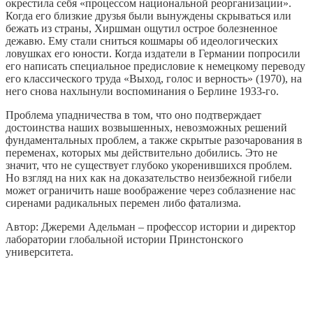
окрестила себя «процессом национальной реорганизации».
Когда его близкие друзья были вынуждены скрываться или
бежать из страны, Хиршман ощутил острое болезненное
дежавю. Ему стали сниться кошмары об идеологических
ловушках его юности. Когда издатели в Германии попросили
его написать специальное предисловие к немецкому переводу
его классического труда «Выход, голос и верность» (1970), на
него снова нахлынули воспоминания о Берлине 1933-го.
Проблема упадничества в том, что оно подтверждает
достоинства наших возвышенных, невозможных решений
фундаментальных проблем, а также скрытые разочарования в
переменах, которых мы действительно добились. Это не
значит, что не существует глубоко укоренившихся проблем.
Но взгляд на них как на доказательство неизбежной гибели
может ограничить наше воображение через соблазнение нас
сиренами радикальных перемен либо фатализма.
Автор: Джереми Адельман – профессор истории и директор
лаборатории глобальной истории Принстонского
университета.