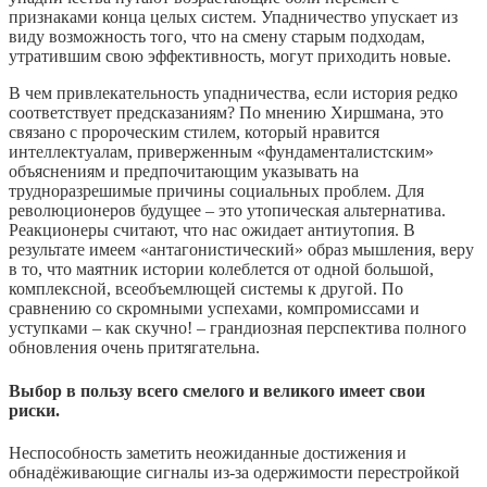
признаками конца целых систем. Упадничество упускает из
виду возможность того, что на смену старым подходам,
утратившим свою эффективность, могут приходить новые.
В чем привлекательность упадничества, если история редко
соответствует предсказаниям? По мнению Хиршмана, это
связано с пророческим стилем, который нравится
интеллектуалам, приверженным «фундаменталистским»
объяснениям и предпочитающим указывать на
трудноразрешимые причины социальных проблем. Для
революционеров будущее – это утопическая альтернатива.
Реакционеры считают, что нас ожидает антиутопия. В
результате имеем «антагонистический» образ мышления, веру
в то, что маятник истории колеблется от одной большой,
комплексной, всеобъемлющей системы к другой. По
сравнению со скромными успехами, компромиссами и
уступками – как скучно! – грандиозная перспектива полного
обновления очень притягательна.
Выбор в пользу всего смелого и великого имеет свои
риски.
Неспособность заметить неожиданные достижения и
обнадёживающие сигналы из-за одержимости перестройкой