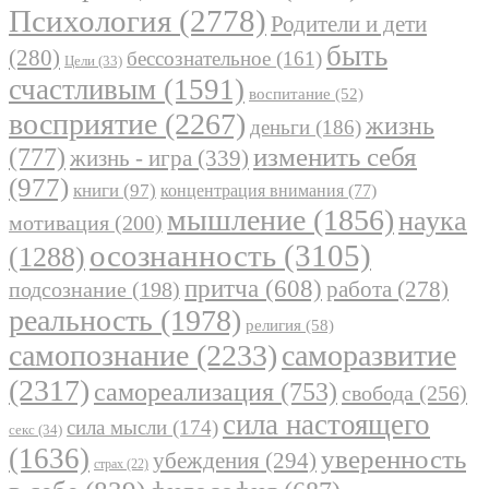
Психология
(2778)
Родители и дети
быть
(280)
бессознательное
(161)
Цели
(33)
счастливым
(1591)
воспитание
(52)
восприятие
(2267)
жизнь
деньги
(186)
(777)
изменить себя
жизнь - игра
(339)
(977)
книги
(97)
концентрация внимания
(77)
мышление
(1856)
наука
мотивация
(200)
осознанность
(3105)
(1288)
притча
(608)
работа
(278)
подсознание
(198)
реальность
(1978)
религия
(58)
самопознание
(2233)
саморазвитие
(2317)
самореализация
(753)
свобода
(256)
сила настоящего
сила мысли
(174)
секс
(34)
(1636)
уверенность
убеждения
(294)
страх
(22)