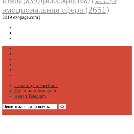
в себе
(839)
философия
(687)
цитаты
(59)
эмоциональная сфера
(2651)
2019 ezopage.com |
Обратная связь
|
О проекте
Страница в Facebook
Дневник в Instagram
Канал Telegram
Психология
Вдохновение
Саморазвитие
Философия
Достаток
Мнение
Страница в Facebook
Дневник в Instagram
Канал Telegram