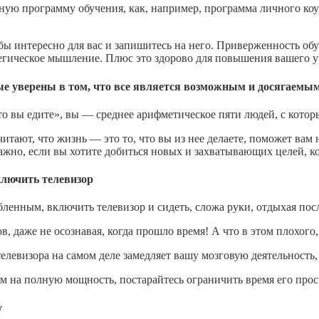
ную программу обучения, как, например, программа личного коу
ло бы интересно для вас и запишитесь на него. Приверженность 
атегическое мышление. Плюс это здорово для повышения вашего у
е уверены в том, что все является возможным и досягаемы
что вы едите», вы — среднее арифметическое пяти людей, с кото
тают, что жизнь — это то, что вы из нее делаете, поможет ва
важно, если вы хотите добиться новых и захватывающих целей, к
ключить телевизор
ленным, включить телевизор и сидеть, сложа руки, отдыхая посл
ов, даже не осознавая, когда прошло время! А что в этом плохого
елевизора на самом деле замедляет вашу мозговую деятельность,
на полную мощность, постарайтесь ограничить время его просмо
у